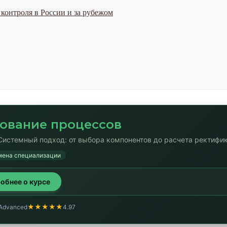
контроля в России и за рубежом
ование процессов
Системный подход: от выбора компонентов до расчета ректифи
ена специализации
обнее о курсе
★★★★★
 Advanced
4.97