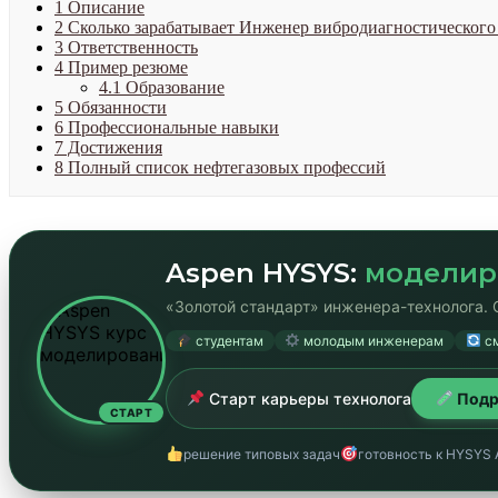
1
Описание
2
Сколько зарабатывает Инженер вибродиагностического 
3
Ответственность
4
Пример резюме
4.1
Образование
5
Обязанности
6
Профессиональные навыки
7
Достижения
8
Полный список нефтегазовых профессий
Aspen HYSYS:
моделир
«Золотой стандарт» инженера-технолога. 
студентам
молодым инженерам
см
Старт карьеры технолога
Подр
СТАРТ
решение типовых задач
готовность к HYSYS