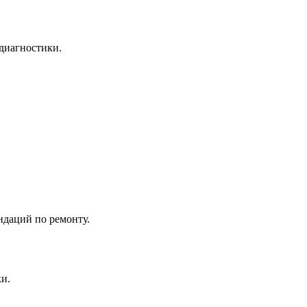
одиагностики.
ндаций по ремонту.
и.