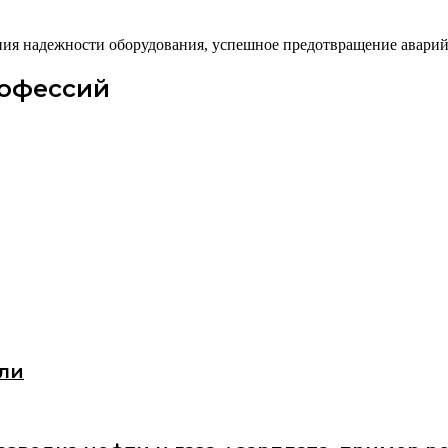
ния надежности оборудования, успешное предотвращение авари
рофессий
сли