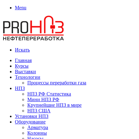
Menu
Искать
Главная
Курсы
Выставки
Технологии
Процессы переработки газа
НПЗ
НПЗ РФ Статистика
Мини НПЗ РФ
Крупнейшие НПЗ в мире
НПЗ США
Установки НПЗ
Оборудование
Арматура
Колонны
Насосы