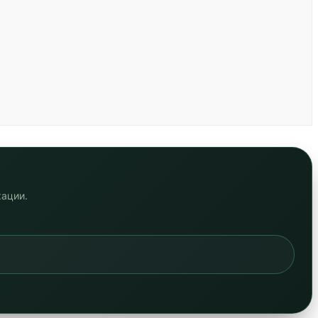
кации.