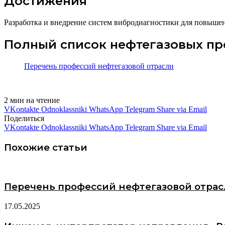
Достижения
Разработка и внедрение систем вибродиагностики для повыше
Полный список нефтегазовых п
Перечень профессий нефтегазовой отрасли
2 мин на чтение
VKontakte
Odnoklassniki
WhatsApp
Telegram
Share via Email
Поделиться
VKontakte
Odnoklassniki
WhatsApp
Telegram
Share via Email
Похожие статьи
Перечень профессий нефтегазовой отра
17.05.2025