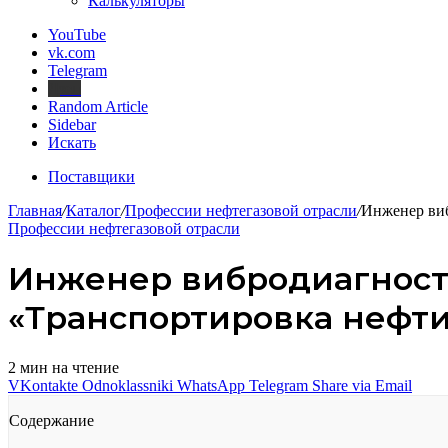
Калькуляторы
YouTube
vk.com
Telegram
Дзен
Random Article
Sidebar
Искать
Поставщики
Главная
/
Каталог
/
Профессии нефтегазовой отрасли
/
Инженер виб
Профессии нефтегазовой отрасли
Инженер вибродиагност
«Транспортировка нефти 
2 мин на чтение
VKontakte
Odnoklassniki
WhatsApp
Telegram
Share via Email
Содержание