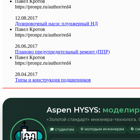
Павел Кротов
https://pronpz.ru/author/red4
12.08.2017
Дозировочный насос плунжерный НД
Павел Кротов
https://pronpz.ru/author/red4
26.06.2017
Планово предупредительный ремонт (ППР)
Павел Кротов
https://pronpz.ru/author/red4
28.04.2017
Типы и конструкция подшипников
Aspen HYSYS:
моделир
«Золотой стандарт» инженера-технолога. 
⚙️ молодым инженерам
🔄 с
🎓 студентам