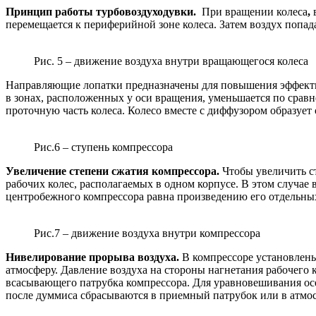
Принцип работы турбовоздуходувки.
При вращении колеса
,
перемещается к периферийной зоне колеса. Затем воздух попада
Рис. 5 – движение воздуха внутри вращающегося колеса
Направляющие лопатки предназначены для повышения эффекти
в зонах, расположенных у оси вращения, уменьшается по срав
проточную часть колеса. Колесо вместе с диффузором образует 
Рис.6 – ступень компрессора
Увеличение степени сжатия компрессора.
Чтобы увеличить ст
рабочих колес, располагаемых в одном корпусе. В этом случа
центробежного компрессора равна произведению его отдельны
Рис.7 – движение воздуха внутри компрессора
Нивелирование прорыва воздуха.
В компрессоре установлен
атмосферу. Давление воздуха на стороны нагнетания рабочего 
всасывающего патрубка компрессора. Для уравновешивания осев
после думмиса сбрасываются в приемный патрубок или в атмос