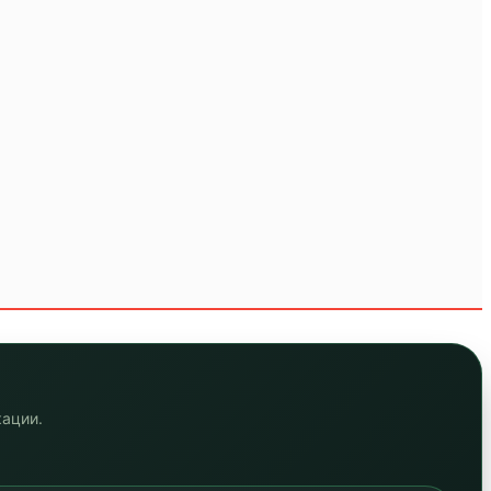
кации.