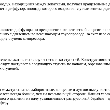
воздух, находящийся между лопатками, получает вращательные 
ет в диффузор, площадь которого возрастает с увеличением ради
вности диффузора по превращению кинетической энергии в пот
нению с давлением во всасывающем трубопроводе. За счет чего
одну ступень компрессора.
епень сжатия, используют несколько ступеней. Конструктивно э
е воздух поступает в следующую ступень по каналам, образован
х ступеней.
ы межступенчатые лабиринтные, концевые и думмисные уплотне
колеса всегда больше, чем на всасывающей стороне. Данная хара
ого давления на валу устанавливают разгрузочный барабан – ду
феру.