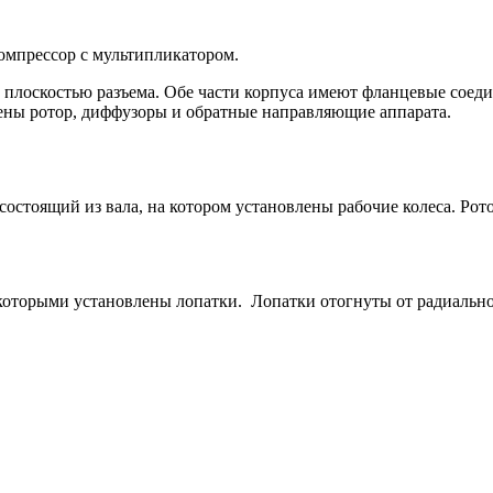
омпрессор с мультипликатором.
й плоскостью разъема. Обе части корпуса имеют фланцевые соед
щены ротор, диффузоры и обратные направляющие аппарата.
 состоящий из вала, на котором установлены рабочие колеса. Ро
у которыми установлены лопатки. Лопатки отогнуты от радиаль