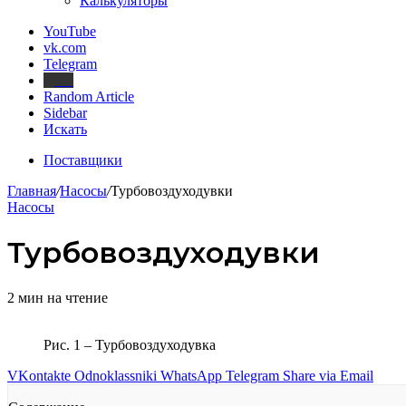
Калькуляторы
YouTube
vk.com
Telegram
Дзен
Random Article
Sidebar
Искать
Поставщики
Главная
/
Насосы
/
Турбовоздуходувки
Насосы
Турбовоздуходувки
2 мин на чтение
Рис. 1 – Турбовоздуходувка
VKontakte
Odnoklassniki
WhatsApp
Telegram
Share via Email