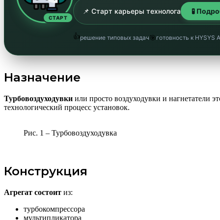
📌 Старт карьеры технолога
🧪 Подр
СТАРТ
👍
🎯
решение типовых задач
готовность к HYSYS 
Назначение
Турбовоздуходувки
или просто воздуходувки и нагнетатели э
технологический процесс установок.
Рис. 1 – Турбовоздуходувка
Конструкция
Агрегат состоит
из:
турбокомпрессора
мультипликатора