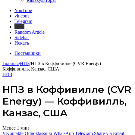
Калькуляторы
YouTube
vk.com
Telegram
Дзен
Random Article
Sidebar
Искать
Поставщики
Главная
/
НПЗ
/
НПЗ в Коффивилле (CVR Energy) —
Коффивилль, Канзас, США
НПЗ
НПЗ в Коффивилле (CVR
Energy) — Коффивилль,
Канзас, США
Менее 1 мин
VKontakte
Odnoklassniki
WhatsApp
Telegram
Share via Email