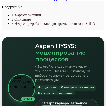
Содержание
1
Характеристики
2
Описание
3
Нефтеперерабатывающая промышленность США
Aspen HYSYS:
моделирование
процессов
«Золотой стандарт» инженера-
технолога. Системный подход: от
выбора компонентов до расчета
ректификации.
⚙️ молодым инженерам
🎓 студентам
🔄 смена специализации
СТАРТ
📌 Старт карьеры технолога