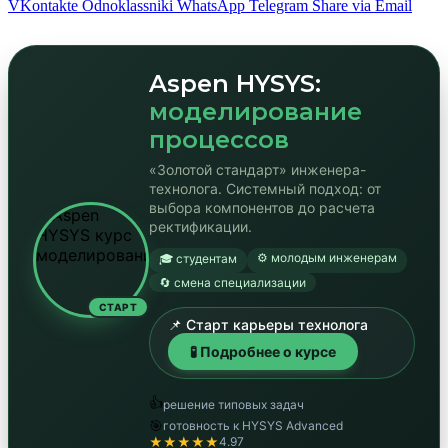
VKontakte
Odnoklassniki
WhatsApp
Telegram
Share via Email
Aspen HYSYS:
моделирование
процессов
«Золотой стандарт» инженера-
технолога. Системный подход: от
выбора компонентов до расчета
ректификации.
⚙️ молодым инженерам
🎓 студентам
🔄 смена специализации
СТАРТ
📌 Старт карьеры технолога
🧪 Подробнее о курсе
👍
решение типовых задач
🎯
готовность к HYSYS Advanced
★★★★★
4.97