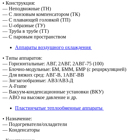
• Конструкция:
— Неподвижные (ТН)
— С линзовым компенсатором (ТК)
— С плавающей головкой (ТП)
— U-образные (ТУ)
— Труба в трубе (ТТ)
— С паровым пространством
Аппараты воздушного охлаждения
• Типы аппаратов:
— Горизонтальные: АВГ, 2АВГ, 2АВГ-75 (100)
— Блочно-модульные: БМ, БММ, БМР (с рециркуляцией)
— Для вязких сред: АВГ-В, 1АВГ-ВВ
— Зигзагообразные: АВЗ/АВЗ-Д
— A-Frame
— Вакуум-конденсационные установки (ВКУ)
— АВО на высокое давление и др.
Пластинчатые теплообменные аппараты
• Назначение:
— Подогреватели/охладители
— Конденсаторы