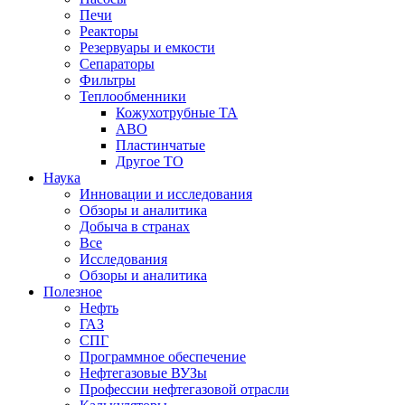
Печи
Реакторы
Резервуары и емкости
Сепараторы
Фильтры
Теплообменники
Кожухотрубные ТА
АВО
Пластинчатые
Другое ТО
Наука
Инновации и исследования
Обзоры и аналитика
Добыча в странах
Все
Исследования
Обзоры и аналитика
Полезное
Нефть
ГАЗ
СПГ
Программное обеспечение
Нефтегазовые ВУЗы
Профессии нефтегазовой отрасли