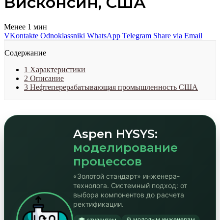
Висконсин, США
Менее 1 мин
VKontakte
Odnoklassniki
WhatsApp
Telegram
Share via Email
Содержание
1
Характеристики
2
Описание
3
Нефтеперерабатывающая промышленность США
Aspen HYSYS:
моделирование
процессов
«Золотой стандарт» инженера-
технолога. Системный подход: от
выбора компонентов до расчета
ректификации.
⚙️ молодым инженерам
🎓 студентам