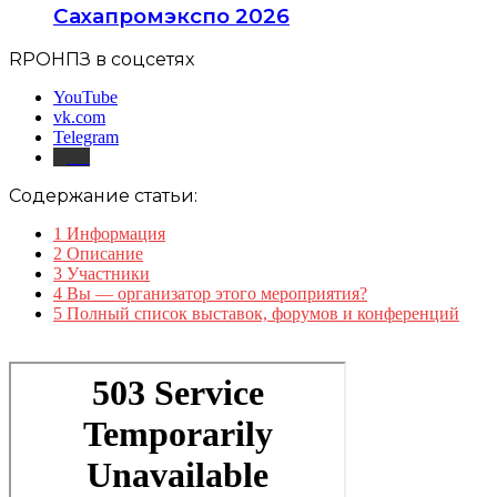
Сахапромэкспо 2026
RPOНПЗ в соцсетях
YouTube
vk.com
Telegram
Дзен
Содержание статьи:
1
Информация
2
Описание
3
Участники
4
Вы — организатор этого мероприятия?
5
Полный список выставок, форумов и конференций