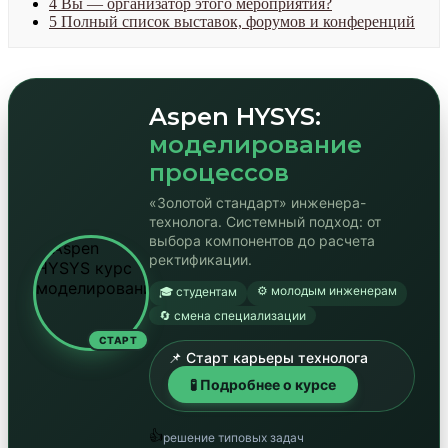
4
Вы — организатор этого мероприятия?
5
Полный список выставок, форумов и конференций
Aspen HYSYS:
моделирование
процессов
«Золотой стандарт» инженера-
технолога. Системный подход: от
выбора компонентов до расчета
ректификации.
⚙️ молодым инженерам
🎓 студентам
🔄 смена специализации
СТАРТ
📌 Старт карьеры технолога
🧪 Подробнее о курсе
👍
решение типовых задач