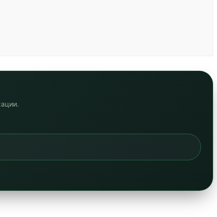
кации.