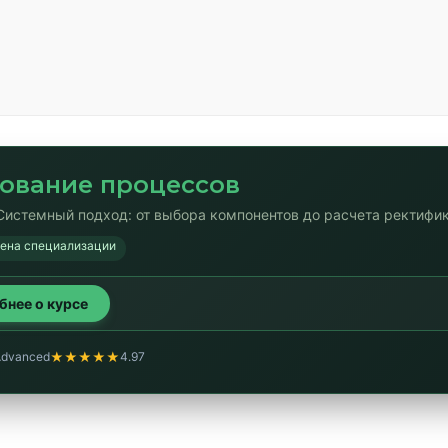
ование процессов
Системный подход: от выбора компонентов до расчета ректифи
мена специализации
обнее о курсе
★★★★★
Advanced
4.97