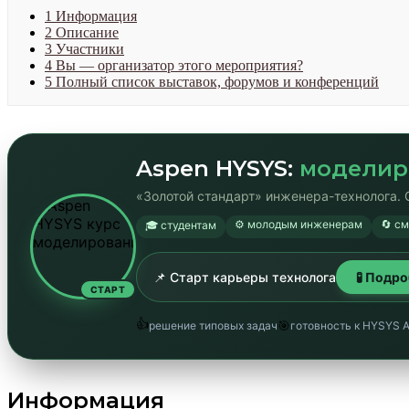
1
Информация
2
Описание
3
Участники
4
Вы — организатор этого мероприятия?
5
Полный список выставок, форумов и конференций
Aspen HYSYS:
моделир
«Золотой стандарт» инженера-технолога. 
⚙️ молодым инженерам
🔄 с
🎓 студентам
📌 Старт карьеры технолога
🧪 Подр
СТАРТ
👍
🎯
решение типовых задач
готовность к HYSYS 
Информация