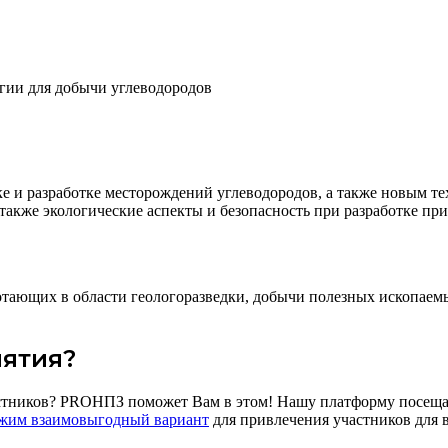
огии для добычи углеводородов
е и разработке месторождений углеводородов, а также новым те
 также экологические аспекты и безопасность при разработке пр
тающих в области геологоразведки, добычи полезных ископаемы
иятия?
стников? PROНПЗ поможет Вам в этом! Нашу платформу посещаю
жим взаимовыгодный вариант
для привлечения участников для 