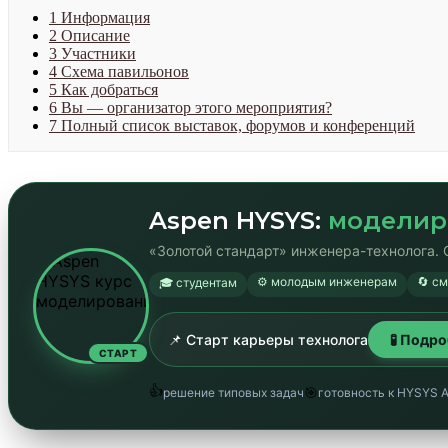
1
Информация
2
Описание
3
Участники
4
Схема павильонов
5
Как добраться
6
Вы — организатор этого мероприятия?
7
Полный список выставок, форумов и конференций
Aspen HYSYS:
моделир
«Золотой стандарт» инженера-технолога. 
⚙️ молодым инженерам
🔄 с
🎓 студентам
📌 Старт карьеры технолога
🧪 Подр
СТАРТ
👍
🎯
решение типовых задач
готовность к HYSYS 