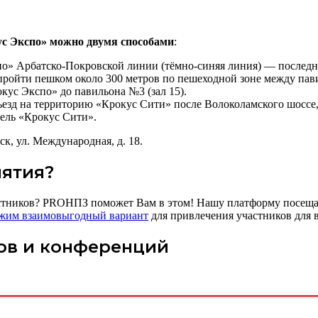
ус Экспо» можно двумя способами
:
о» Арбатско-Покровской линии (тёмно-синяя линия) — последни
ройти пешком около 300 метров по пешеходной зоне между пави
кус Экспо» до павильона №3 (зал 15).
езд на территорию «Крокус Сити» после Волоколамского шоссе
тель «Крокус Сити».
ск, ул. Международная, д. 18.
иятия?
стников? PROНПЗ поможет Вам в этом! Нашу платформу посещаю
жим взаимовыгодный вариант
для привлечения участников для 
ов и конференций