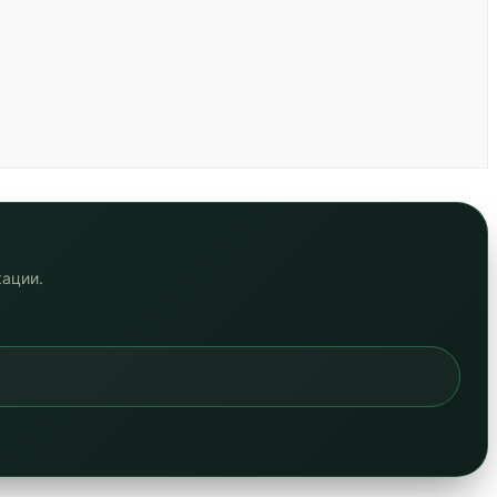
кации.