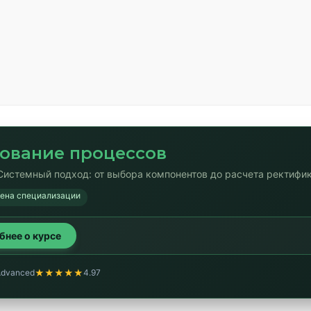
ование процессов
Системный подход: от выбора компонентов до расчета ректифи
мена специализации
обнее о курсе
★★★★★
Advanced
4.97