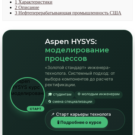
1
Характеристики
2
Описание
3
Нефтеперерабатывающая промышленность США
Aspen HYSYS:
моделирование
процессов
«Золотой стандарт» инженера-
технолога. Системный подход: от
выбора компонентов до расчета
ректификации.
⚙️ молодым инженерам
🎓 студентам
🔄 смена специализации
СТАРТ
📌 Старт карьеры технолога
🧪 Подробнее о курсе