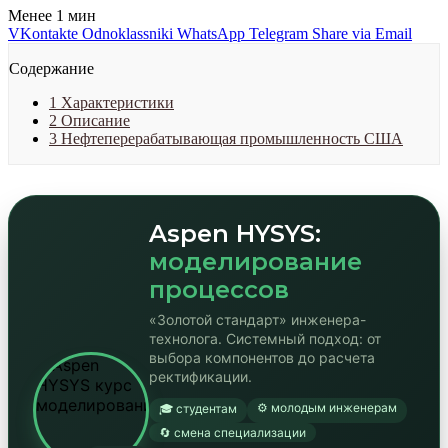
Менее 1 мин
VKontakte
Odnoklassniki
WhatsApp
Telegram
Share via Email
Содержание
1
Характеристики
2
Описание
3
Нефтеперерабатывающая промышленность США
Aspen HYSYS:
моделирование
процессов
«Золотой стандарт» инженера-
технолога. Системный подход: от
выбора компонентов до расчета
ректификации.
⚙️ молодым инженерам
🎓 студентам
🔄 смена специализации