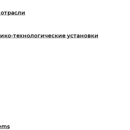
 отрасли
мико-технологические установки
tems