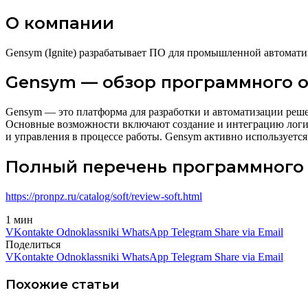
О компании
Gensym (Ignite) разрабатывает ПО для промышленной автомат
Gensym — обзор программного 
Gensym — это платформа для разработки и автоматизации решен
Основные возможности включают создание и интеграцию логич
и управления в процессе работы. Gensym активно используется
Полный перечень программного
https://pronpz.ru/catalog/soft/
review-soft
.html
1 мин
VKontakte
Odnoklassniki
WhatsApp
Telegram
Share via Email
Поделиться
VKontakte
Odnoklassniki
WhatsApp
Telegram
Share via Email
Похожие статьи