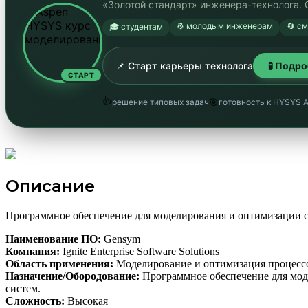
«Золотой стандарт» инженера-технолога. 
⚙️ молодым инженерам
🔄 с
🎓 студентам
📌 Старт карьеры технолога
🧪 Подр
СТАРТ
👍
🎯
решение типовых задач
готовность к HYSYS 
Описание
Программное обеспечение для моделирования и оптимизации 
Наименование ПО:
Gensym
Компания:
Ignite Enterprise Software Solutions
Область применения:
Моделирование и оптимизация процесс
Назначение/Обородование:
Программное обеспечение для мод
систем.
Сложность:
Высокая