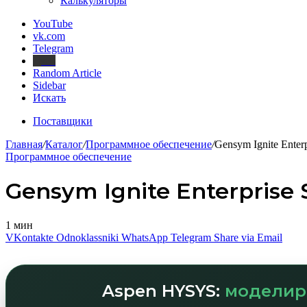
Калькуляторы
YouTube
vk.com
Telegram
Дзен
Random Article
Sidebar
Искать
Поставщики
Главная
/
Каталог
/
Программное обеспечение
/
Gensym Ignite Enterp
Программное обеспечение
Gensym Ignite Enterprise 
1 мин
VKontakte
Odnoklassniki
WhatsApp
Telegram
Share via Email
Aspen HYSYS:
моделир