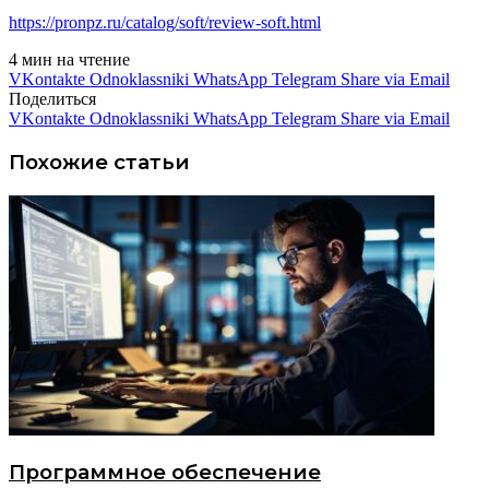
https://pronpz.ru/catalog/soft/
review-soft
.html
4 мин на чтение
VKontakte
Odnoklassniki
WhatsApp
Telegram
Share via Email
Поделиться
VKontakte
Odnoklassniki
WhatsApp
Telegram
Share via Email
Похожие статьи
Программное обеспечение