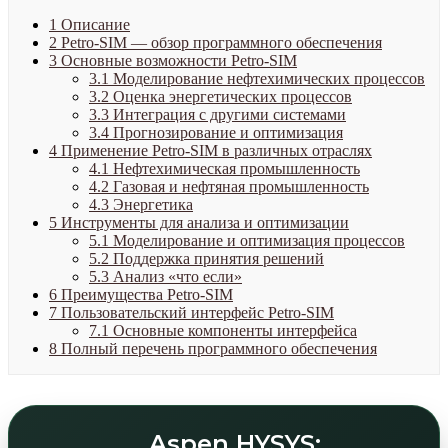
1
Описание
2
Petro-SIM — обзор программного обеспечения
3
Основные возможности Petro-SIM
3.1
Моделирование нефтехимических процессов
3.2
Оценка энергетических процессов
3.3
Интеграция с другими системами
3.4
Прогнозирование и оптимизация
4
Применение Petro-SIM в различных отраслях
4.1
Нефтехимическая промышленность
4.2
Газовая и нефтяная промышленность
4.3
Энергетика
5
Инструменты для анализа и оптимизации
5.1
Моделирование и оптимизация процессов
5.2
Поддержка принятия решений
5.3
Анализ «что если»
6
Преимущества Petro-SIM
7
Пользовательский интерфейс Petro-SIM
7.1
Основные компоненты интерфейса
8
Полный перечень программного обеспечения
Aspen HYSYS: