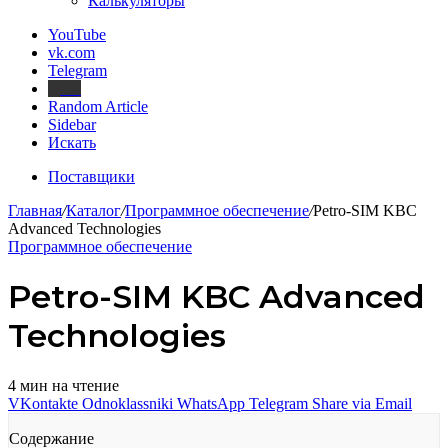
Калькуляторы
YouTube
vk.com
Telegram
Дзен
Random Article
Sidebar
Искать
Поставщики
Главная
/
Каталог
/
Программное обеспечение
/
Petro-SIM KBC
Advanced Technologies
Программное обеспечение
Petro-SIM KBC Advanced
Technologies
4 мин на чтение
VKontakte
Odnoklassniki
WhatsApp
Telegram
Share via Email
Содержание