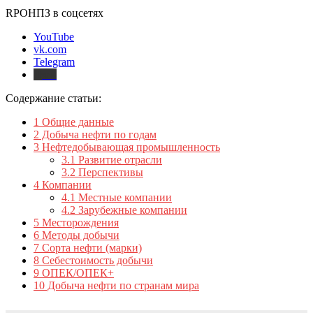
RPOНПЗ в соцсетях
YouTube
vk.com
Telegram
Дзен
Содержание статьи:
1
Общие данные
2
Добыча нефти по годам
3
Нефтедобывающая промышленность
3.1
Развитие отрасли
3.2
Перспективы
4
Компании
4.1
Местные компании
4.2
Зарубежные компании
5
Месторождения
6
Методы добычи
7
Сорта нефти (марки)
8
Себестоимость добычи
9
ОПЕК/ОПЕК+
10
Добыча нефти по странам мира