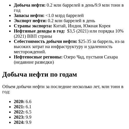
Добыча нефти:
0.2 млн баррелей в день/9.9 млн тонн в
год
Запасы нефти:
<1.0 млрд баррелей
Экспорт нефти:
0.2 млн баррелей в день
Страны экспорта:
Китай, Индия, Южная Корея
Нефтяные доходы в год:
$3,5 (2021) или порядка 10%
(2021) ВВП страны
Себестоимость добычи нефти:
$25-35 за баррель, из-за
высоких затрат на инфраструктуру и удаленность
месторождений.
Нефтеносные регионы:
Озеро Чад, пустыня Сахара
(недавние разведки)
Добыча нефти по годам
Объем добычи нефти за последние несколько лет, млн тонн в
год:
2020:
6.6
2021:
6.1
2022:
6.5
2023:
9.9
2024:
9.9