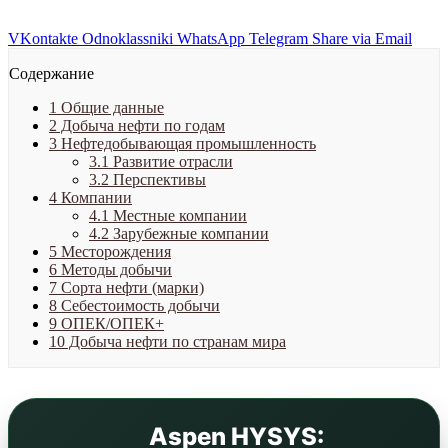
VKontakte
Odnoklassniki
WhatsApp
Telegram
Share via Email
Содержание
1
Общие данные
2
Добыча нефти по годам
3
Нефтедобывающая промышленность
3.1
Развитие отрасли
3.2
Перспективы
4
Компании
4.1
Местные компании
4.2
Зарубежные компании
5
Месторождения
6
Методы добычи
7
Сорта нефти (марки)
8
Себестоимость добычи
9
ОПЕК/ОПЕК+
10
Добыча нефти по странам мира
Aspen HYSYS: