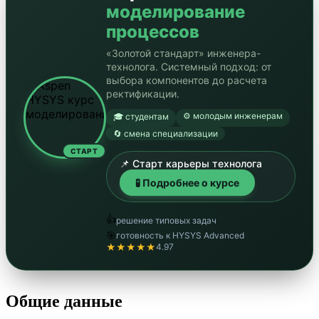
моделирование
процессов
«Золотой стандарт» инженера-
технолога. Системный подход: от
выбора компонентов до расчета
ректификации.
⚙️ молодым инженерам
🎓 студентам
🔄 смена специализации
СТАРТ
📌 Старт карьеры технолога
🧪 Подробнее о курсе
👍
решение типовых задач
🎯
готовность к HYSYS Advanced
★★★★★
4.97
Общие данные