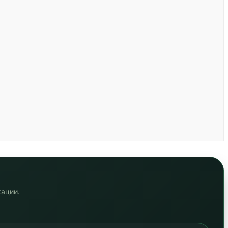
кации.