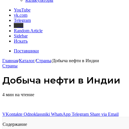
Калькуляторы
YouTube
vk.com
Telegram
Дзен
Random Article
Sidebar
Искать
Поставщики
Главная
/
Каталог
/
Страны
/
Добыча нефти в Индии
Страны
Добыча нефти в Индии
4 мин на чтение
VKontakte
Odnoklassniki
WhatsApp
Telegram
Share via Email
Содержание