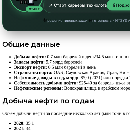
📌 Старт карьеры технолога
🧪 Подр
СТАРТ
👍
🎯
решение типовых задач
готовность к HYSYS 
Общие данные
Добыча нефти:
0.7 млн баррелей в день/34.5 млн тонн в 
Запасы нефти:
5.7 млрд баррелей
Экспорт нефти:
0.5 млн баррелей в день
Страны экспорта:
ОАЭ, Саудовская Аравия, Иран, Нигер
Нефтяные доходы в год, млрд:
$5,0 (2021) или порядка
Себестоимость добычи нефти:
$25-40 за баррель, из-за
Нефтеносные регионы:
Водохранилища в арабском море
Добыча нефти по годам
Объем добычи нефти за последние несколько лет (млн тонн в го
2020:
35.1
2021:
34