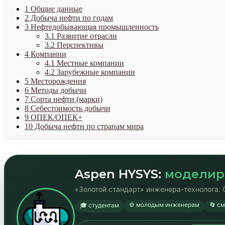
1
Общие данные
2
Добыча нефти по годам
3
Нефтедобывающая промышленность
3.1
Развитие отрасли
3.2
Перспективы
4
Компании
4.1
Местные компании
4.2
Зарубежные компании
5
Месторождения
6
Методы добычи
7
Сорта нефти (марки)
8
Себестоимость добычи
9
ОПЕК/ОПЕК+
10
Добыча нефти по странам мира
Aspen HYSYS:
моделир
«Золотой стандарт» инженера-технолога. 
⚙️ молодым инженерам
🔄 с
🎓 студентам