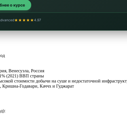
обнее о курсе
★★★★★
Advanced
4.97
год
ия, Венесуэла, Россия
 1% (2021) ВВП страны
 высокой стоимости добычи на суше и недостаточной инфраструк
, Кришна-Годавари, Каччх и Гуджарат
д):