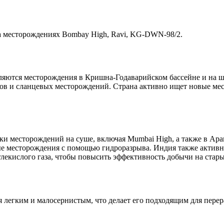
 на месторождениях Bombay High, Ravi, KG-DWN-98/2.
яются месторождения в Кришна-Годаварийском бассейне и на ш
ов и сланцевых месторождений. Страна активно ищет новые мес
ки месторождений на суше, включая Mumbai High, а также в Ара
вые месторождения с помощью гидроразрыва. Индия также актив
глекислого газа, чтобы повысить эффективность добычи на стар
я легким и малосернистым, что делает его подходящим для перер