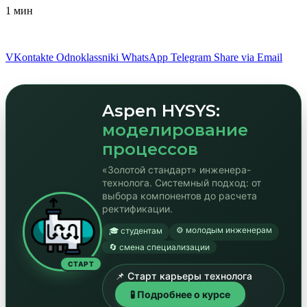
1 мин
VKontakte
Odnoklassniki
WhatsApp
Telegram
Share via Email
Aspen HYSYS:
моделирование
процессов
«Золотой стандарт» инженера-
технолога. Системный подход: от
выбора компонентов до расчета
ректификации.
⚙️ молодым инженерам
🎓 студентам
🔄 смена специализации
СТАРТ
📌 Старт карьеры технолога
🧪 Подробнее о курсе