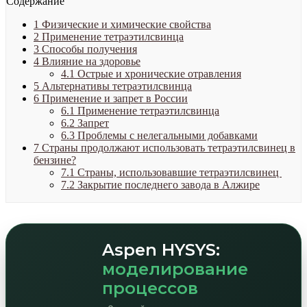
Содержание
1
Физические и химические свойства
2
Применение тетраэтилсвинца
3
Способы получения
4
Влияние на здоровье
4.1
Острые и хронические отравления
5
Альтернативы тетраэтилсвинца
6
Применение и запрет в России
6.1
Применение тетраэтилсвинца
6.2
Запрет
6.3
Проблемы с нелегальными добавками
7
Страны продолжают использовать тетраэтилсвинец в
бензине?
7.1
Страны, использовавшие тетраэтилсвинец
7.2
Закрытие последнего завода в Алжире
Aspen HYSYS:
моделирование
процессов