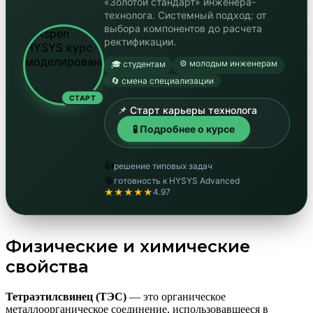
«Золотой стандарт» инженера-
технолога. Системный подход: от
выбора компонентов до расчета
ректификации.
⚙️ молодым инженерам
🎓 студентам
🔄 смена специализации
СТАРТ
📌 Старт карьеры технолога
🧪 Подробнее о курсе
👍
решение типовых задач
🎯
готовность к HYSYS Advanced
★★★★★
4.97
Физические и химические
свойства
Тетраэтилсвинец (ТЭС)
— это органическое
металлоорганическое соединение, использовавшееся в