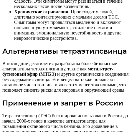
слабость. Эти симптомы могут развиваться в течение
нескольких часов после воздействия.
Хронические отравления
: Происходят у людей,
длительно контактирующих с малыми дозами ТЭС.
Симптомы могут проявляться медленно и включают
повышенную утомляемость, снижение памяти и
внимания, эмоциональную неустойчивость и другие
неврологические расстройства.
Альтернативы тетраэтилсвинца
В последние десятилетия разработаны более безопасные
альтернативы тетраэтилсвинцу, такие как
метил-трет-
бутиловый эфир (МТБЭ)
и другие органические соединения
без содержания свинца. Эти вещества также повышают
октановое число топлива и являются менее токсичными, что
позволяет снизить риски для здоровья и окружающей среды.
Применение и запрет в России
Тетраэтилсвинец (ТЭС) был широко использован в России до
начала 2000-х годов в качестве антидетонатора для
повышения октанового числа бензина. Его добавление в
топливо позволяло предотвращать детонацию в двигателях,