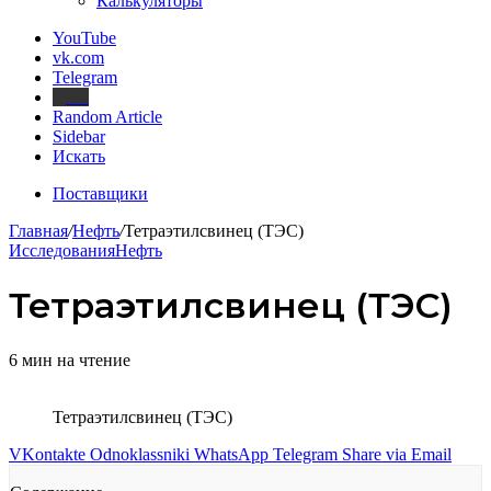
Калькуляторы
YouTube
vk.com
Telegram
Дзен
Random Article
Sidebar
Искать
Поставщики
Главная
/
Нефть
/
Тетраэтилсвинец (ТЭС)
Исследования
Нефть
Тетраэтилсвинец (ТЭС)
6 мин на чтение
Тетраэтилсвинец (ТЭС)
VKontakte
Odnoklassniki
WhatsApp
Telegram
Share via Email