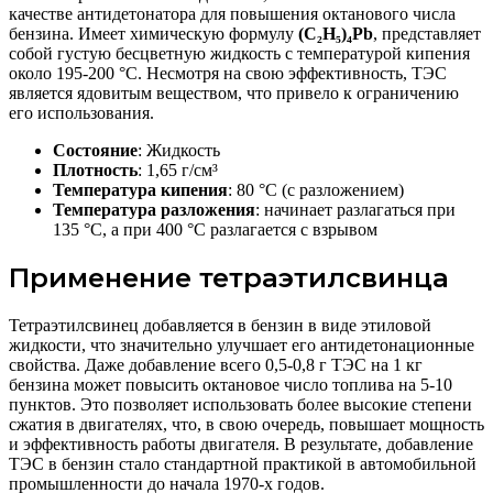
качестве антидетонатора для повышения октанового числа
бензина. Имеет химическую формулу
(C₂H₅)₄Pb
, представляет
собой густую бесцветную жидкость с температурой кипения
около 195-200 °C. Несмотря на свою эффективность, ТЭС
является ядовитым веществом, что привело к ограничению
его использования.
Состояние
: Жидкость
Плотность
: 1,65 г/см³
Температура кипения
: 80 °C (с разложением)
Температура разложения
: начинает разлагаться при
135 °C, а при 400 °C разлагается с взрывом
Применение тетраэтилсвинца
Тетраэтилсвинец добавляется в бензин в виде этиловой
жидкости, что значительно улучшает его антидетонационные
свойства. Даже добавление всего 0,5-0,8 г ТЭС на 1 кг
бензина может повысить октановое число топлива на 5-10
пунктов. Это позволяет использовать более высокие степени
сжатия в двигателях, что, в свою очередь, повышает мощность
и эффективность работы двигателя. В результате, добавление
ТЭС в бензин стало стандартной практикой в автомобильной
промышленности до начала 1970-х годов.