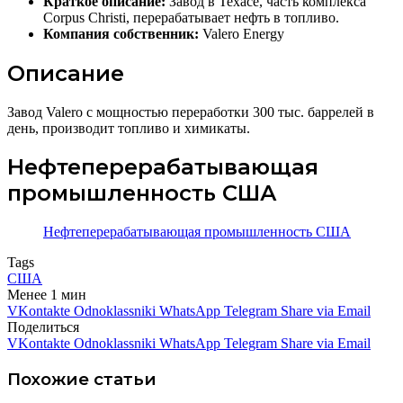
Краткое описание:
Завод в Техасе, часть комплекса
Corpus Christi, перерабатывает нефть в топливо.
Компания собственник:
Valero Energy
Описание
Завод Valero с мощностью переработки 300 тыс. баррелей в
день, производит топливо и химикаты.
Нефтеперерабатывающая
промышленность США
Нефтеперерабатывающая промышленность США
Tags
США
Менее 1 мин
VKontakte
Odnoklassniki
WhatsApp
Telegram
Share via Email
Поделиться
VKontakte
Odnoklassniki
WhatsApp
Telegram
Share via Email
Похожие статьи