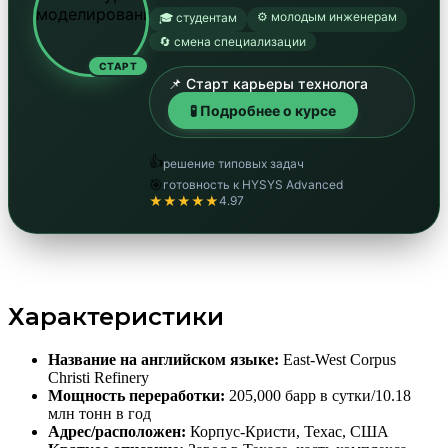
⚙️ молодым инженерам
🎓 студентам
🔄 смена специализации
СТАРТ
📌 Старт карьеры технолога
🧪 Подробнее о курсе
👍
решение типовых задач
🎯
готовность к HYSYS Advanced
★★★★★
4.97
Характеристики
Название на английском языке:
East-West Corpus
Christi Refinery
Мощность переработки:
205,000 барр в сутки/10.18
млн тонн в год
Адрес/расположен:
Корпус-Кристи, Техас, США