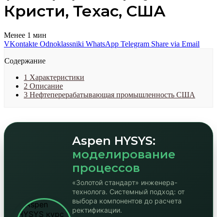
Кристи, Техас, США
Менее 1 мин
VKontakte
Odnoklassniki
WhatsApp
Telegram
Share via Email
Содержание
1
Характеристики
2
Описание
3
Нефтеперерабатывающая промышленность США
Aspen HYSYS:
моделирование
процессов
«Золотой стандарт» инженера-
технолога. Системный подход: от
выбора компонентов до расчета
ректификации.