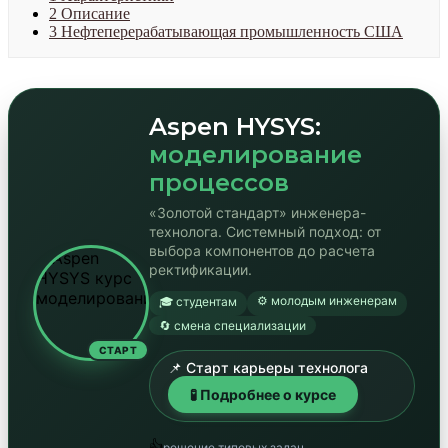
2
Описание
3
Нефтеперерабатывающая промышленность США
Aspen HYSYS:
моделирование
процессов
«Золотой стандарт» инженера-
технолога. Системный подход: от
выбора компонентов до расчета
ректификации.
⚙️ молодым инженерам
🎓 студентам
🔄 смена специализации
СТАРТ
📌 Старт карьеры технолога
🧪 Подробнее о курсе
👍
решение типовых задач