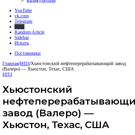
Калькуляторы
YouTube
vk.com
Telegram
Дзен
Random Article
Sidebar
Искать
Поставщики
Главная
/
НПЗ
/
Хьюстонский нефтеперерабатывающий завод
(Валеро) — Хьюстон, Техас, США
НПЗ
Хьюстонский
нефтеперерабатывающ
завод (Валеро) —
Хьюстон, Техас, США