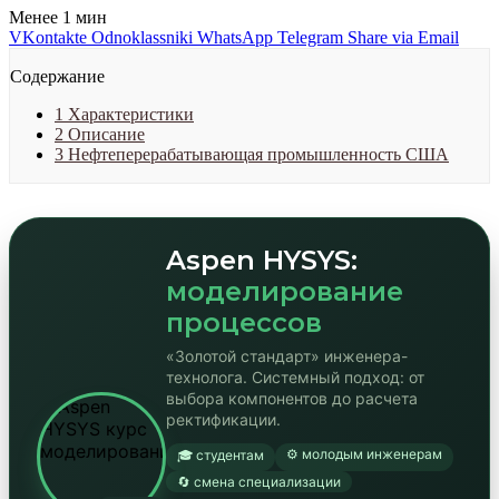
Менее 1 мин
VKontakte
Odnoklassniki
WhatsApp
Telegram
Share via Email
Содержание
1
Характеристики
2
Описание
3
Нефтеперерабатывающая промышленность США
Aspen HYSYS:
моделирование
процессов
«Золотой стандарт» инженера-
технолога. Системный подход: от
выбора компонентов до расчета
ректификации.
⚙️ молодым инженерам
🎓 студентам
🔄 смена специализации