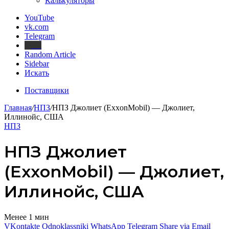
Калькуляторы
YouTube
vk.com
Telegram
Дзен
Random Article
Sidebar
Искать
Поставщики
Главная
/
НПЗ
/
НПЗ Джолиет (ExxonMobil) — Джолиет,
Иллинойс, США
НПЗ
НПЗ Джолиет
(ExxonMobil) — Джолиет,
Иллинойс, США
Менее 1 мин
VKontakte
Odnoklassniki
WhatsApp
Telegram
Share via Email