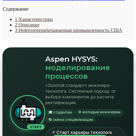
Содержание
1
Характеристики
2
Описание
3
Нефтеперерабатывающая промышленность США
Aspen HYSYS:
моделирование
процессов
«Золотой стандарт» инженера-
технолога. Системный подход: от
выбора компонентов до расчета
ректификации.
⚙️ молодым инженерам
🎓 студентам
🔄 смена специализации
СТАРТ
📌 Старт карьеры технолога