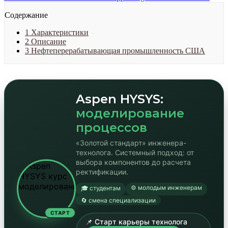
Содержание
1
Характеристики
2
Описание
3
Нефтеперерабатывающая промышленность США
Aspen HYSYS:
моделирование
процессов
«Золотой стандарт» инженера-
технолога. Системный подход: от
выбора компонентов до расчета
ректификации.
⚙️ молодым инженерам
🎓 студентам
🔄 смена специализации
СТАРТ
📌 Старт карьеры технолога