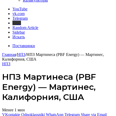
Калькуляторы
YouTube
vk.com
Telegram
Дзен
Random Article
Sidebar
Искать
Поставщики
Главная
/
НПЗ
/
НПЗ Мартинеса (PBF Energy) — Мартинес,
Калифорния, США
НПЗ
НПЗ Мартинеса (PBF
Energy) — Мартинес,
Калифорния, США
Менее 1 мин
VKontakte
Odnoklassniki
WhatsApp
Telegram
Share via Email