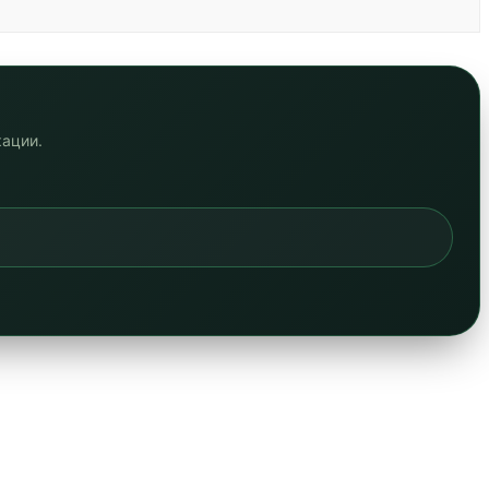
кации.