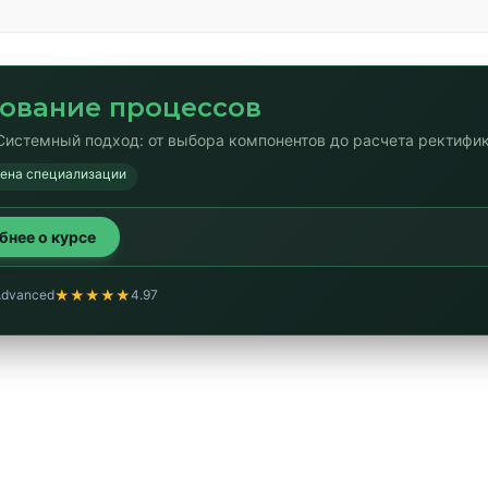
ование процессов
Системный подход: от выбора компонентов до расчета ректифи
мена специализации
обнее о курсе
★★★★★
Advanced
4.97