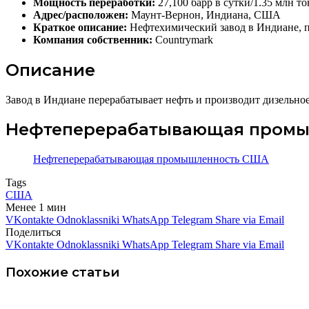
Мощность переработки:
27,100 барр в сутки/1.35 млн то
Адрес/расположен:
Маунт-Вернон, Индиана, США
Краткое описание:
Нефтехимический завод в Индиане, п
Компания собственник:
Countrymark
Описание
Завод в Индиане перерабатывает нефть и производит дизельно
Нефтеперерабатывающая пром
Нефтеперерабатывающая промышленность США
Tags
США
Менее 1 мин
VKontakte
Odnoklassniki
WhatsApp
Telegram
Share via Email
Поделиться
VKontakte
Odnoklassniki
WhatsApp
Telegram
Share via Email
Похожие статьи