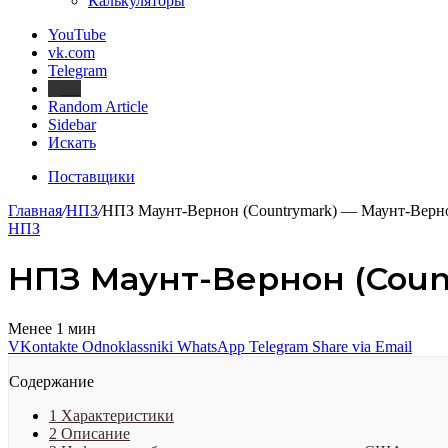
Калькуляторы
YouTube
vk.com
Telegram
Дзен
Random Article
Sidebar
Искать
Поставщики
Главная
/
НПЗ
/
НПЗ Маунт-Вернон (Countrymark) — Маунт-Вер
НПЗ
НПЗ Маунт-Вернон (Coun
Менее 1 мин
VKontakte
Odnoklassniki
WhatsApp
Telegram
Share via Email
Содержание
1
Характеристики
2
Описание