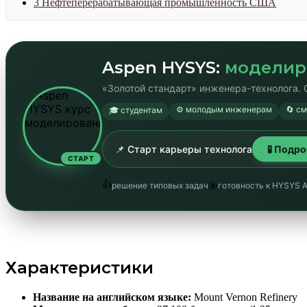
3
Нефтеперерабатывающая промышленность США
Aspen HYSYS:
моделир
«Золотой стандарт» инженера-технолога. 
⚙️ молодым инженерам
🔄 с
🎓 студентам
📌 Старт карьеры технолога
🧪 Подр
СТАРТ
👍
🎯
решение типовых задач
готовность к HYSYS 
Характеристики
Название на английском языке:
Mount Vernon Refinery