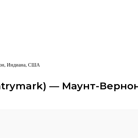
нон, Индиана, США
trymark) — Маунт-Верно