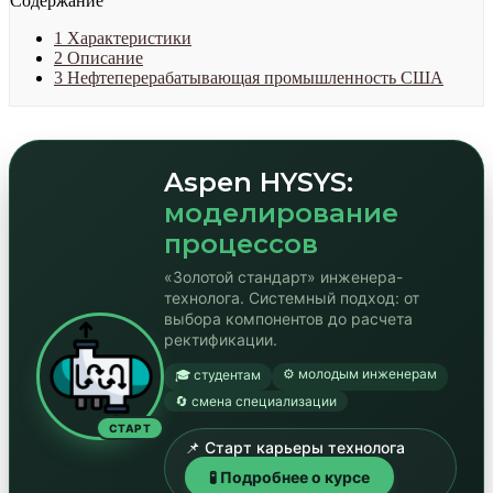
Содержание
1
Характеристики
2
Описание
3
Нефтеперерабатывающая промышленность США
Aspen HYSYS:
моделирование
процессов
«Золотой стандарт» инженера-
технолога. Системный подход: от
выбора компонентов до расчета
ректификации.
⚙️ молодым инженерам
🎓 студентам
🔄 смена специализации
СТАРТ
📌 Старт карьеры технолога
🧪 Подробнее о курсе