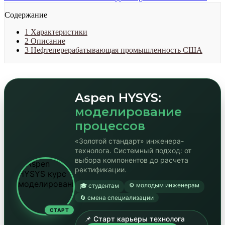
Содержание
1
Характеристики
2
Описание
3
Нефтеперерабатывающая промышленность США
Aspen HYSYS:
моделирование
процессов
«Золотой стандарт» инженера-
технолога. Системный подход: от
выбора компонентов до расчета
ректификации.
⚙️ молодым инженерам
🎓 студентам
🔄 смена специализации
СТАРТ
📌 Старт карьеры технолога