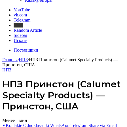
Калькуляторы
YouTube
vk.com
Telegram
Дзен
Random Article
Sidebar
Искать
Поставщики
Главная
/
НПЗ
/
НПЗ Принстон (Calumet Specialty Products) —
Принстон, США
НПЗ
НПЗ Принстон (Calumet
Specialty Products) —
Принстон, США
Менее 1 мин
VKontakte
Odnoklassniki
WhatsApp
Telegram
Share via Email