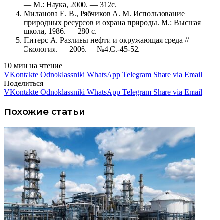
— М.: Наука, 2000. — 312с.
Миланова Е. В., Рябчиков А. М. Использование
природных ресурсов и охрана природы. М.: Высшая
школа, 1986. — 280 с.
Питерс А. Разливы нефти и окружающая среда //
Экология. — 2006. —№4.C.-45-52.
10 мин на чтение
VKontakte
Odnoklassniki
WhatsApp
Telegram
Share via Email
Поделиться
VKontakte
Odnoklassniki
WhatsApp
Telegram
Share via Email
Похожие статьи