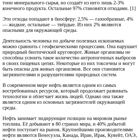
тонн минерального сырья, но создаёт из него лишь 2-3%
конечного продукта. Остальные 97% становятся отходами. [1]
Эти отходы попадают в биосферу: 2,5% — газообразные, 4%
— жидкие, остальные — твёрдые. Из них 2% являются
опасными для окружающей среды.
Деятельность человека по добыче полезных ископаемых
можно сравнить с геофизическими процессами. Она нарушает
природный биотический круговорот. Живые организмы не
способны усвоить такое количество антропогенных выбросов
в своих пищевых цепях. Некоторые из них токсичны и могут
быть опасны для живых организмов. Все они становятся
загрязнителями и разрушителями природных систем.
В современном мире нефть является одним из самых
востребованных ресурсов, который продолжает развивать
технологии и облегчает жизнь людей. Однако она также
является одним из основных загрязнителей окружающей
среды.
Нефть занимает лидирующие позиции на мировом рынке
топлива. Её добывают в 80 странах мира, и 40% добытой
нефти поступает на рынок. Крупнейшими производителями
нефти являются Венесуэла, Канада, Иран, Ирак, Кувейт, ОАЭ,