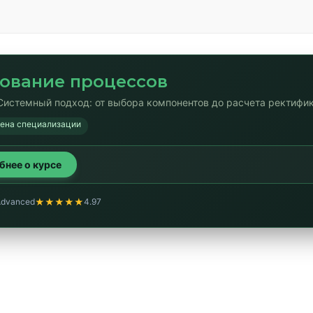
ование процессов
Системный подход: от выбора компонентов до расчета ректифи
мена специализации
обнее о курсе
★★★★★
Advanced
4.97