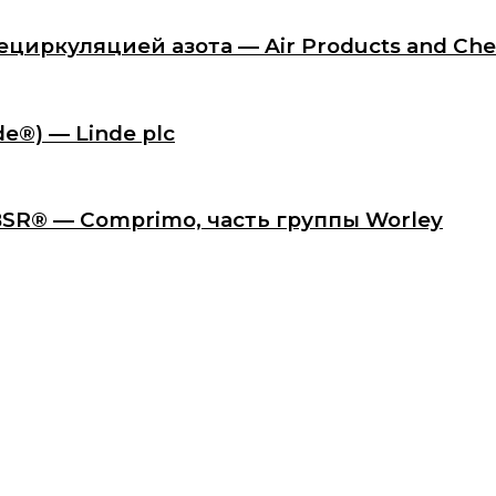
циркуляцией азота — Air Products and Chem
e®) — Linde plc
BSR® — Comprimo, часть группы Worley