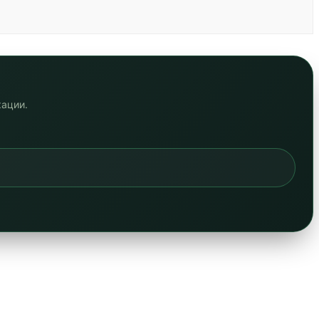
кации.