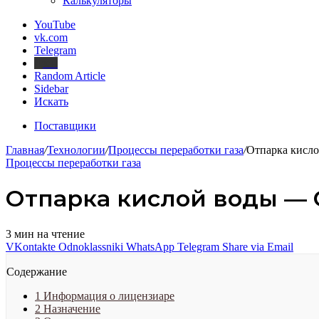
Калькуляторы
YouTube
vk.com
Telegram
Дзен
Random Article
Sidebar
Искать
Поставщики
Главная
/
Технологии
/
Процессы переработки газа
/
Отпарка кисло
Процессы переработки газа
Отпарка кислой воды — 
3 мин на чтение
VKontakte
Odnoklassniki
WhatsApp
Telegram
Share via Email
Содержание
1
Информация о лицензиаре
2
Назначение