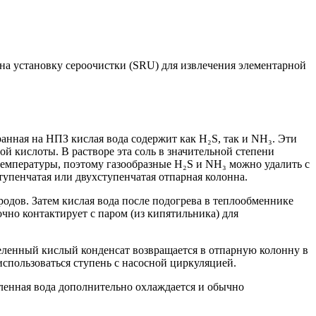
на установку сероочистки (SRU) для извлечения элементарной
нная на НПЗ кислая вода содержит как H₂S, так и NH₃. Эти
й кислоты. В растворе эта соль в значительной степени
температуры, поэтому газообразные H₂S и NH₃ можно удалить с
упенчатая или двухступенчатая отпарная колонна.
родов. Затем кислая вода после подогрева в теплообменнике
чно контактирует с паром (из кипятильника) для
деленный кислый конденсат возвращается в отпарную колонну в
спользоваться ступень с насосной циркуляцией.
оленная вода дополнительно охлаждается и обычно