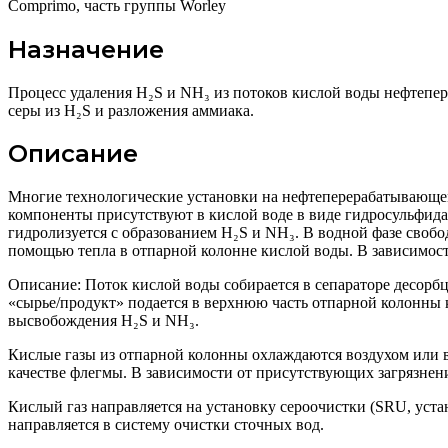
Comprimo, часть группы Worley
Назначение
Процесс удаления H₂S и NH₃ из потоков кислой воды нефтепер
серы из H₂S и разложения аммиака.
Описание
Многие технологические установки на нефтеперерабатывающем 
компоненты присутствуют в кислой воде в виде гидросульфида
гидролизуется с образованием H₂S и NH₃. В водной фазе своб
помощью тепла в отпарной колонне кислой воды. В зависимост
Описание: Поток кислой воды собирается в сепараторе десорбц
«сырье/продукт» подается в верхнюю часть отпарной колонны 
высвобождения H₂S и NH₃.
Кислые газы из отпарной колонны охлаждаются воздухом или в
качестве флегмы. В зависимости от присутствующих загрязнен
Кислый газ направляется на установку сероочистки (SRU, уста
направляется в систему очистки сточных вод.