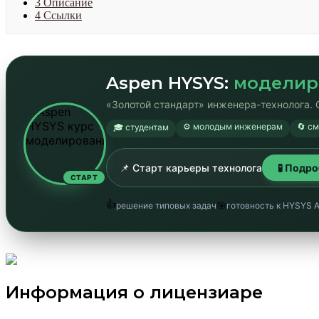
3
Описание
4
Ссылки
Aspen HYSYS:
моделир
«Золотой стандарт» инженера-технолога. 
⚙️ молодым инженерам
🔄 с
🎓 студентам
📌 Старт карьеры технолога
🧪 Подр
СТАРТ
👍
🎯
решение типовых задач
готовность к HYSYS 
Информация о лицензиаре