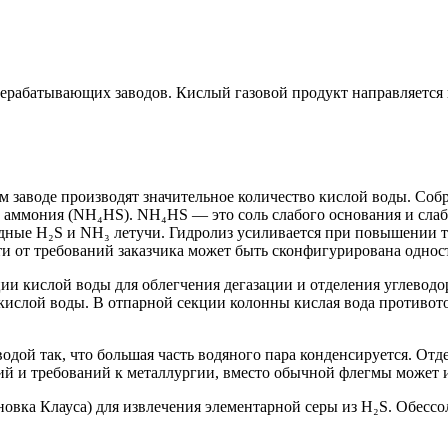
ерабатывающих заводов. Кислый газовой продукт направляется 
заводе производят значительное количество кислой воды. Собра
 аммония (NH₄HS). NH₄HS — это соль слабого основания и слабо
одные H₂S и NH₃ летучи. Гидролиз усиливается при повышении 
и от требований заказчика может быть сконфигурирована одност
ии кислой воды для облегчения дегазации и отделения углеводо
кислой воды. В отпарной секции колонны кислая вода противото
одой так, что большая часть водяного пара конденсируется. От
ий и требований к металлургии, вместо обычной флегмы может и
новка Клауса) для извлечения элементарной серы из H₂S. Обесс