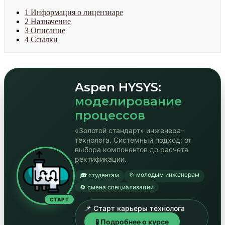
1
Информация о лицензиаре
2
Назначение
3
Описание
4
Ссылки
Aspen HYSYS:
моделирование
процессов
«Золотой стандарт» инженера-
технолога. Системный подход: от
выбора компонентов до расчета
ректификации.
⚙️ молодым инженерам
🎓 студентам
🔄 смена специализации
СТАРТ
📌 Старт карьеры технолога
🧪 Подробнее о курсе