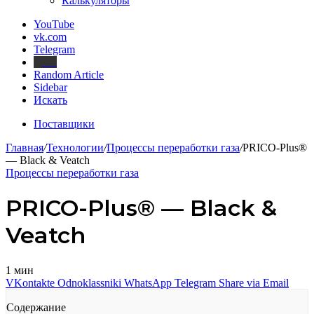
Калькуляторы
YouTube
vk.com
Telegram
Дзен
Random Article
Sidebar
Искать
Поставщики
Главная
/
Технологии
/
Процессы переработки газа
/
PRICO-Plus®
— Black & Veatch
Процессы переработки газа
PRICO-Plus® — Black &
Veatch
1 мин
VKontakte
Odnoklassniki
WhatsApp
Telegram
Share via Email
Содержание