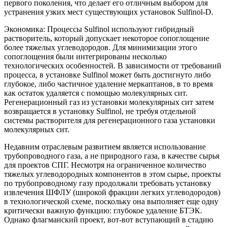
первого поколения, что делает его отличным выбором для
устранения узких мест существующих установок Sulfinol-D.
Экономика: Процессы Sulfinol используют гибридный
растворитель, который допускает некоторое сопоглощение
более тяжелых углеводородов. Для минимизации этого
сопоглощения были интегрированы несколько
технологических особенностей. В зависимости от требований
процесса, в установке Sulfinol может быть достигнуто либо
глубокое, либо частичное удаление меркаптанов, в то время
как остаток удаляется с помощью молекулярных сит.
Регенерационный газ из установки молекулярных сит затем
возвращается в установку Sulfinol, не требуя отдельной
системы растворителя для регенерационного газа установки
молекулярных сит.
Недавним отраслевым развитием является использование
трубопроводного газа, а не природного газа, в качестве сырья
для проектов СПГ. Несмотря на ограниченное количество
тяжелых углеводородных компонентов в этом сырье, проекты
по трубопроводному газу продолжали требовать установку
извлечения ШФЛУ (широкой фракции легких углеводородов)
в технологической схеме, поскольку она выполняет еще одну
критически важную функцию: глубокое удаление БТЭК.
Однако флагманский проект, вот-вот вступающий в стадию