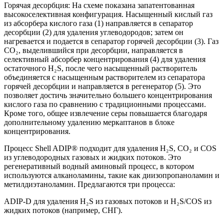
Горячая десорбция: На схеме показана запатентованная
высокоселективная конфигурация. Насыщенный кислый газ
из абсорбера кислого газа (1) направляется в сепаратор
десорбции (2) для удаления углеводородов; затем он
нагревается и подается в сепаратор горячей десорбции (3). Газ
CO₂, выделившийся при десорбции, направляется в
селективный абсорбер концентрирования (4) для удаления
остаточного H₂S, после чего насыщенный растворитель
объединяется с насыщенным растворителем из сепаратора
горячей десорбции и направляется в регенератор (5). Это
позволяет достичь значительно большего концентрирования
кислого газа по сравнению с традиционными процессами.
Кроме того, общее извлечение серы повышается благодаря
дополнительному удалению меркаптанов в блоке
концентрирования.
Процесс Shell ADIP® подходит для удаления H₂S, CO₂ и COS
из углеводородных газовых и жидких потоков. Это
регенеративный водный аминовый процесс, в котором
используются алканоламины, такие как диизопропаноламин и
метилдиэтаноламин. Предлагаются три процесса:
ADIP-D для удаления H₂S из газовых потоков и H₂S/COS из
жидких потоков (например, СНГ).