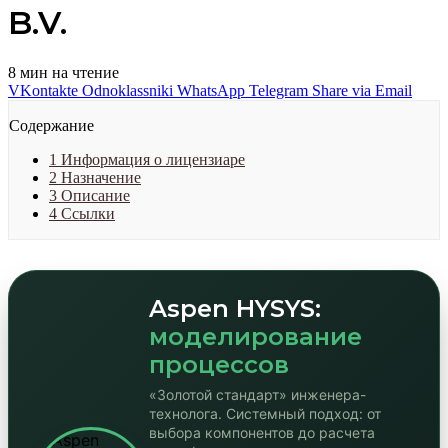
B.V.
8 мин на чтение
VKontakte
Odnoklassniki
WhatsApp
Telegram
Share via Email
Содержание
1
Информация о лицензиаре
2
Назначение
3
Описание
4
Ссылки
Aspen HYSYS:
моделирование
процессов
«Золотой стандарт» инженера-
технолога. Системный подход: от
выбора компонентов до расчета