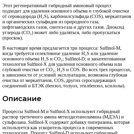
Этот регенеративный гибридный аминовый процесс
подходит для удаления основного объема и глубокой очистки
от сероводорода (H₂S), карбонилсульфида (COS), меркаптанов
и органических сульфидов из природного газа,
нефтезаводских газов, синтез-газа и других газов. Диоксид
углерода (CO₂) может либо удаляться, либо пропускаться
(проскок).
В настоящее время предлагается три процесса: Sulfinol-M,
когда требуется селективное удаление H₂S или удаление
основного объема H₂S и CO₂; Sulfinol-D; и запатентованная
технология Sulfinol-X для удаления основного объема или
глубокой очистки от CO₂, H₂S и COS. Во всех трех процессах,
в зависимости от условий эксплуатации, возможна глубокая
очистка от меркаптанов, COS, других серосодержащих
соединений и БТЭК (бензол, толуол, этилбензол, ксилолы).
Описание
Процессы Sulfinol-M и Sulfinol-X используют гибридный
раствор третичного амина метилдиэтаноламина (МДЭА) и
сульфолана. Sulfinol-X содержит добавку пиперазина, которая
используется как ускоритель процесса в современных
технологиях. Процесс Sulfinol-D использует гибридный