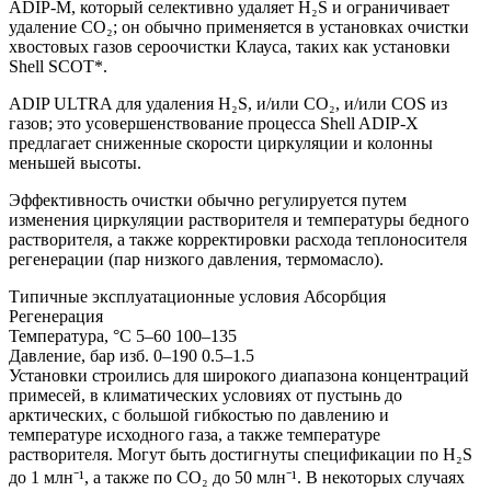
ADIP-M, который селективно удаляет H₂S и ограничивает
удаление CO₂; он обычно применяется в установках очистки
хвостовых газов сероочистки Клауса, таких как установки
Shell SCOT*.
ADIP ULTRA для удаления H₂S, и/или CO₂, и/или COS из
газов; это усовершенствование процесса Shell ADIP-X
предлагает сниженные скорости циркуляции и колонны
меньшей высоты.
Эффективность очистки обычно регулируется путем
изменения циркуляции растворителя и температуры бедного
растворителя, а также корректировки расхода теплоносителя
регенерации (пар низкого давления, термомасло).
Типичные эксплуатационные условия Абсорбция
Регенерация
Температура, °C 5–60 100–135
Давление, бар изб. 0–190 0.5–1.5
Установки строились для широкого диапазона концентраций
примесей, в климатических условиях от пустынь до
арктических, с большой гибкостью по давлению и
температуре исходного газа, а также температуре
растворителя. Могут быть достигнуты спецификации по H₂S
до 1 млн⁻¹, а также по CO₂ до 50 млн⁻¹. В некоторых случаях