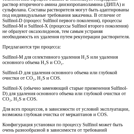
раствор вторичного амина диизопропаноламина (ДИПА) и
сульфолана. Составы растворителя могут быть адаптированы
под индивидуальные требования заказчика. В отличие от
Sulfinol-D (процесс Sulfinol первого поколения), процессы
Sulfinol-M и Sulfinol-X (процессы Sulfinol второго поколения)
не образуют оксазолидонов, тем самым устраняя
необходимость их удаления путем рекуперации растворителя.
Предлагаются три процесса:
Sulfinol-M для селективного удаления H₂S или удаления
основного объема H₂S и CO₂.
Sulfinol-D для удаления основного объема или глубокой
очистки от CO₂, H₂S и COS.
Sulfinol-X (обычно заменяющий старые применения Sulfinol-
D) для удаления основного объема или глубокой очистки от
CO₂, H₂S и COS.
Для всех процессов, в зависимости от условий эксплуатации,
возможна глубокая очистка от меркаптанов и COS.
Конфигурация установки по процессу Sulfinol может быть
очень разнообразной в зависимости от требований