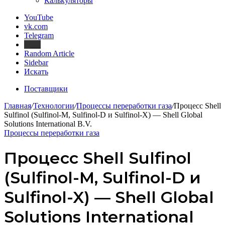
Калькуляторы
YouTube
vk.com
Telegram
Дзен
Random Article
Sidebar
Искать
Поставщики
Главная
/
Технологии
/
Процессы переработки газа
/
Процесс Shell
Sulfinol (Sulfinol-M, Sulfinol-D и Sulfinol-X) — Shell Global
Solutions International B.V.
Процессы переработки газа
Процесс Shell Sulfinol
(Sulfinol-M, Sulfinol-D и
Sulfinol-X) — Shell Global
Solutions International