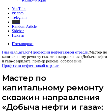
Калькуляторы
YouTube
vk.com
Telegram
Дзен
Random Article
Sidebar
Искать
Поставщики
Главная
/
Каталог
/
Профессии нефтегазовой отрасли
/
Мастер по
капитальному ремонту скважин направления «Добыча нефти
и газа»: зарплата, пример резюме, образование
Профессии нефтегазовой отрасли
Мастер по
капитальному ремонту
скважин направления
«Добыча нефти и газа»: