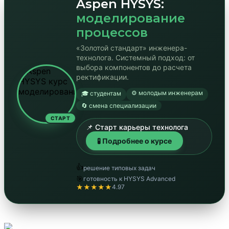
Aspen HYSYS:
моделирование
процессов
«Золотой стандарт» инженера-
технолога. Системный подход: от
выбора компонентов до расчета
ректификации.
⚙️ молодым инженерам
🎓 студентам
🔄 смена специализации
СТАРТ
📌 Старт карьеры технолога
🧪 Подробнее о курсе
👍
решение типовых задач
🎯
готовность к HYSYS Advanced
★★★★★
4.97