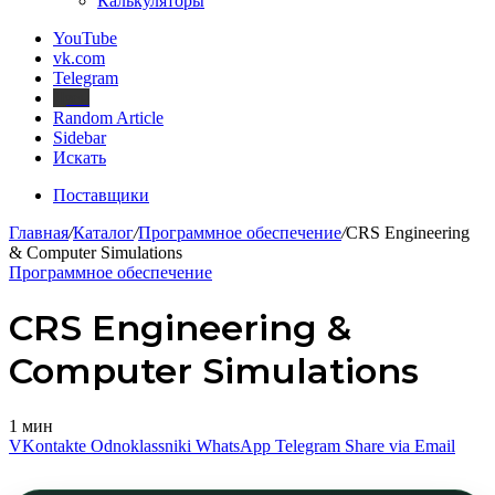
Калькуляторы
YouTube
vk.com
Telegram
Дзен
Random Article
Sidebar
Искать
Поставщики
Главная
/
Каталог
/
Программное обеспечение
/
CRS Engineering
& Computer Simulations
Программное обеспечение
CRS Engineering &
Computer Simulations
1 мин
VKontakte
Odnoklassniki
WhatsApp
Telegram
Share via Email