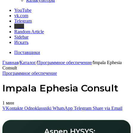
Калькуляторы
YouTube
vk.com
Telegram
Дзен
Random Article
Sidebar
Искать
Поставщики
Главная
/
Каталог
/
Программное обеспечение
/
Impala Ephesia
Consult
Программное обеспечение
Impala Ephesia Consult
1 мин
VKontakte
Odnoklassniki
WhatsApp
Telegram
Share via Email
Aspen HYSYS: