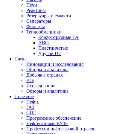
Печи
Реакторы
Резервуары и емкости
Сепараторы
Фильтры
Теплообменники
Кожухотрубные ТА
АВО
Пластинчатые
Другое ТО
Наука
Инновации и исследования
Обзоры и аналитика
Добыча в странах
Все
Исследования
Обзоры и аналитика
Полезное
Нефть
ГАЗ
СПГ
Программное обеспечение
Нефтегазовые ВУЗы
Профессии нефтегазовой отрасли