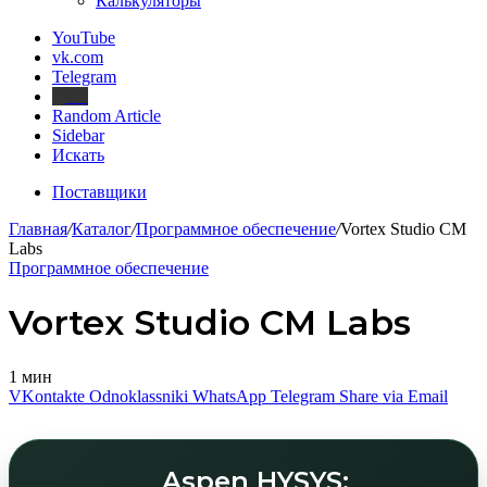
Калькуляторы
YouTube
vk.com
Telegram
Дзен
Random Article
Sidebar
Искать
Поставщики
Главная
/
Каталог
/
Программное обеспечение
/
Vortex Studio CM
Labs
Программное обеспечение
Vortex Studio CM Labs
1 мин
VKontakte
Odnoklassniki
WhatsApp
Telegram
Share via Email
Aspen HYSYS: