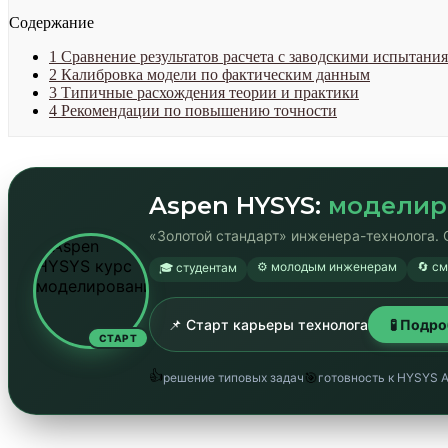
Содержание
1
Сравнение результатов расчета с заводскими испытани
2
Калибровка модели по фактическим данным
3
Типичные расхождения теории и практики
4
Рекомендации по повышению точности
Aspen HYSYS:
моделир
«Золотой стандарт» инженера-технолога. 
⚙️ молодым инженерам
🔄 с
🎓 студентам
📌 Старт карьеры технолога
🧪 Подр
СТАРТ
👍
🎯
решение типовых задач
готовность к HYSYS 