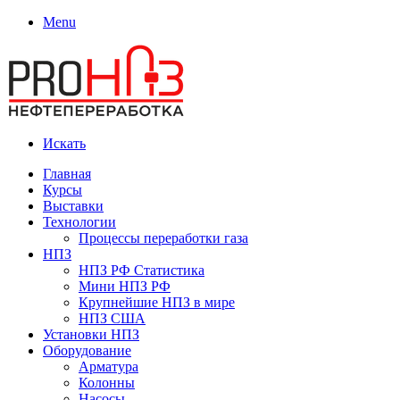
Menu
Искать
Главная
Курсы
Выставки
Технологии
Процессы переработки газа
НПЗ
НПЗ РФ Статистика
Мини НПЗ РФ
Крупнейшие НПЗ в мире
НПЗ США
Установки НПЗ
Оборудование
Арматура
Колонны
Насосы