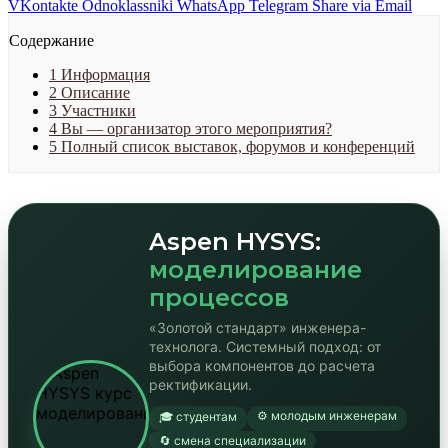
VKontakte
Odnoklassniki
WhatsApp
Telegram
Share via Email
Содержание
1
Информация
2
Описание
3
Участники
4
Вы — организатор этого мероприятия?
5
Полный список выставок, форумов и конференций
Aspen HYSYS:
моделирование
процессов
«Золотой стандарт» инженера-
технолога. Системный подход: от
выбора компонентов до расчета
ректификации.
⚙️ молодым инженерам
🎓 студентам
🔄 смена специализации