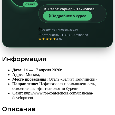
СТАРТ
📌 Старт карьеры технолога
🧪 Подробнее о курсе
👍
решение типовых задач
🎯
готовность к HYSYS Advanced
★★★★★
4.97
Информация
Дата:
14 — 17 апреля 2026г.
Адрес:
Москва,
Место проведения:
Отель «Балчуг Кемпински»
Направление:
Нефтегазовая промышленность,
освоение шельфа, технологии бурения
Сайт:
http://www.rpi-conferences.com/upstream-
development
Описание