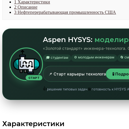
1
Характеристики
2
Описание
3
Нефтеперерабатывающая промышленность США
Aspen HYSYS:
моделир
«Золотой стандарт» инженера-технолога. 
⚙️ молодым инженерам
🔄 с
🎓 студентам
📌 Старт карьеры технолога
🧪 Подр
СТАРТ
👍
🎯
решение типовых задач
готовность к HYSYS 
Характеристики