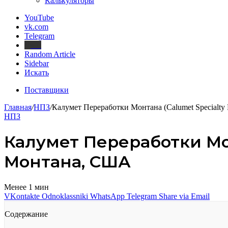
Калькуляторы
YouTube
vk.com
Telegram
Дзен
Random Article
Sidebar
Искать
Поставщики
Главная
/
НПЗ
/
Калумет Переработки Монтана (Calumet Specialty
НПЗ
Калумет Переработки Мон
Монтана, США
Менее 1 мин
VKontakte
Odnoklassniki
WhatsApp
Telegram
Share via Email
Содержание