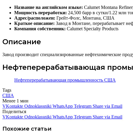
Название на английском языке:
Calumet Montana Refiner
Мощность переработки:
24,500 барр в сутки/1.22 млн то
Адрес/расположен:
Грейт-Фолс, Монтана, США
Краткое описание:
Завод в Монтане, перерабатывает не
Компания собственник:
Calumet Specialty Products
Описание
Завод производит специализированные нефтехимические проду
Нефтеперерабатывающая пром
Нефтеперерабатывающая промышленность США
Tags
США
Менее 1 мин
VKontakte
Odnoklassniki
WhatsApp
Telegram
Share via Email
Поделиться
VKontakte
Odnoklassniki
WhatsApp
Telegram
Share via Email
Похожие статьи