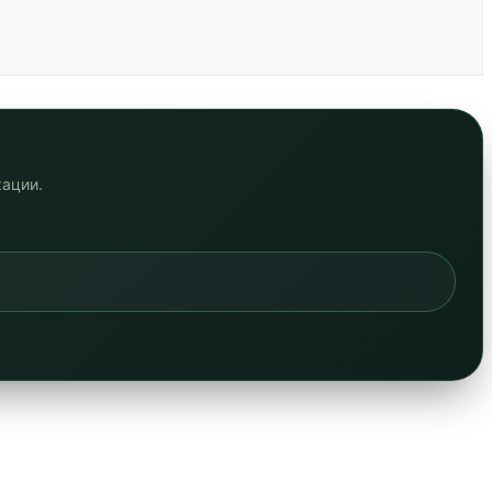
кации.