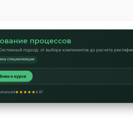
ование процессов
Системный подход: от выбора компонентов до расчета ректифи
мена специализации
обнее о курсе
★★★★★
Advanced
4.97