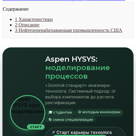
Содержание
1
Характеристики
2
Описание
3
Нефтеперерабатывающая промышленность США
Aspen HYSYS:
моделирование
процессов
«Золотой стандарт» инженера-
технолога. Системный подход: от
выбора компонентов до расчета
ректификации.
⚙️ молодым инженерам
🎓 студентам
🔄 смена специализации
СТАРТ
📌 Старт карьеры технолога