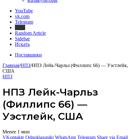
Калькуляторы
YouTube
vk.com
Telegram
Дзен
Random Article
Sidebar
Искать
Поставщики
Главная
/
НПЗ
/
НПЗ Лейк-Чарльз (Филлипс 66) — Уэстлейк,
США
НПЗ
НПЗ Лейк-Чарльз
(Филлипс 66) —
Уэстлейк, США
Менее 1 мин
VKontakte
Odnoklassniki
WhatsApp
Telegram
Share via Email