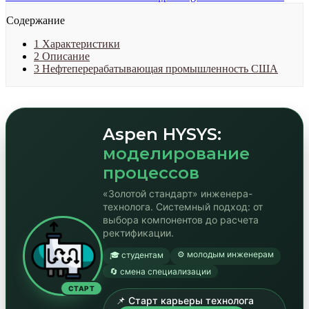
Содержание
1
Характеристики
2
Описание
3
Нефтеперерабатывающая промышленность США
Aspen HYSYS:
моделирование
процессов
«Золотой стандарт» инженера-
технолога. Системный подход: от
выбора компонентов до расчета
ректификации.
⚙️ молодым инженерам
🎓 студентам
🔄 смена специализации
СТАРТ
📌 Старт карьеры технолога