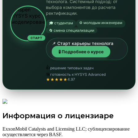
технолога. Системный подход: от
выбора компонентов до расчета
ректификации.
⚙️ молодым инженерам
🎓 студентам
🔄 смена специализации
СТАРТ
📌 Старт карьеры технолога
🧪 Подробнее о курсе
👍
решение типовых задач
🎯
готовность к HYSYS Advanced
★★★★★
4.97
Информация о лицензиаре
ExxonMobil Catalysts and Licensing LLC; сублицензирование
осуществляется через BASF.