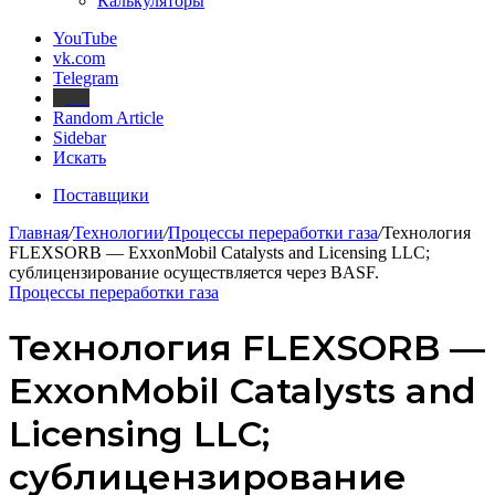
Калькуляторы
YouTube
vk.com
Telegram
Дзен
Random Article
Sidebar
Искать
Поставщики
Главная
/
Технологии
/
Процессы переработки газа
/
Технология
FLEXSORB — ExxonMobil Catalysts and Licensing LLC;
сублицензирование осуществляется через BASF.
Процессы переработки газа
Технология FLEXSORB —
ExxonMobil Catalysts and
Licensing LLC;
сублицензирование