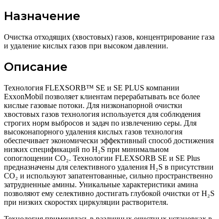
Назначение
Очистка отходящих (хвостовых) газов, концентрирование газа
и удаление кислых газов при высоком давлении.
Описание
Технология FLEXSORB™ SE и SE PLUS компании
ExxonMobil позволяет клиентам перерабатывать все более
кислые газовые потоки. Для низконапорной очистки
хвостовых газов технология используется для соблюдения
строгих норм выбросов и задач по извлечению серы. Для
высоконапорного удаления кислых газов технология
обеспечивает экономически эффективный способ достижения
низких спецификаций по H₂S при минимальном
сопоглощении CO₂. Технологии FLEXSORB SE и SE Plus
предназначены для селективного удаления H₂S в присутствии
CO₂ и используют запатентованные, сильно пространственно
затрудненные амины. Уникальные характеристики амина
позволяют ему селективно достигать глубокой очистки от H₂S
при низких скоростях циркуляции растворителя.
Технология применялась в различных очистных установках в