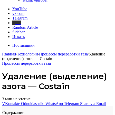
Калькуляторы
YouTube
vk.com
Telegram
Дзен
Random Article
Sidebar
Искать
Поставщики
Главная
/
Технологии
/
Процессы переработки газа
/
Удаление
(выделение) азота — Costain
Процессы переработки газа
Удаление (выделение)
азота — Costain
3 мин на чтение
VKontakte
Odnoklassniki
WhatsApp
Telegram
Share via Email
Содержание