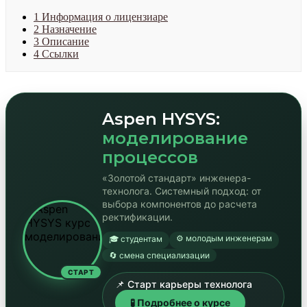
1
Информация о лицензиаре
2
Назначение
3
Описание
4
Ссылки
Aspen HYSYS:
моделирование
процессов
«Золотой стандарт» инженера-
технолога. Системный подход: от
выбора компонентов до расчета
ректификации.
⚙️ молодым инженерам
🎓 студентам
🔄 смена специализации
СТАРТ
📌 Старт карьеры технолога
🧪 Подробнее о курсе