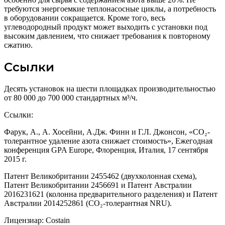
требуются энергоемкие теплонасосные циклы, а потребность
в оборудовании сокращается. Кроме того, весь
углеводородный продукт может выходить с установки под
высоким давлением, что снижает требования к повторному
сжатию.
Ссылки
Десять установок на шести площадках производительностью
от 80 000 до 700 000 стандартных м³/ч.
Ссылки:
Фарук, А., А. Хосейни, А.Дж. Финн и Г.Л. Джонсон, «CO₂-
толерантное удаление азота снижает стоимость», Ежегодная
конференция GPA Europe, Флоренция, Италия, 17 сентября
2015 г.
Патент Великобритании 2455462 (двухколонная схема),
Патент Великобритании 2456691 и Патент Австралии
2016231621 (колонна предварительного разделения) и Патент
Австралии 2014252861 (CO₂-толерантная NRU).
Лицензиар: Costain