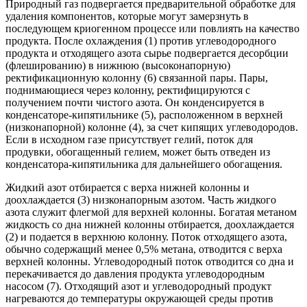
Природный газ подвергается предварительной обработке для
удаления компонентов, которые могут замерзнуть в
последующем криогенном процессе или повлиять на качество
продукта. После охлаждения (1) против углеводородного
продукта и отходящего азота сырье подвергается десорбции
(флешированию) в нижнюю (высоконапорную)
ректификационную колонну (6) связанной пары. Пары,
поднимающиеся через колонну, ректифицируются с
получением почти чистого азота. Он конденсируется в
конденсаторе-кипятильнике (5), расположенном в верхней
(низконапорной) колонне (4), за счет кипящих углеводородов.
Если в исходном газе присутствует гелий, поток для
продувки, обогащенный гелием, может быть отведен из
конденсатора-кипятильника для дальнейшего обогащения.
Жидкий азот отбирается с верха нижней колонны и
доохлаждается (3) низконапорным азотом. Часть жидкого
азота служит флегмой для верхней колонны. Богатая метаном
жидкость со дна нижней колонны отбирается, доохлаждается
(2) и подается в верхнюю колонну. Поток отходящего азота,
обычно содержащий менее 0,5% метана, отводится с верха
верхней колонны. Углеводородный поток отводится со дна и
перекачивается до давления продукта углеводородным
насосом (7). Отходящий азот и углеводородный продукт
нагреваются до температуры окружающей среды против