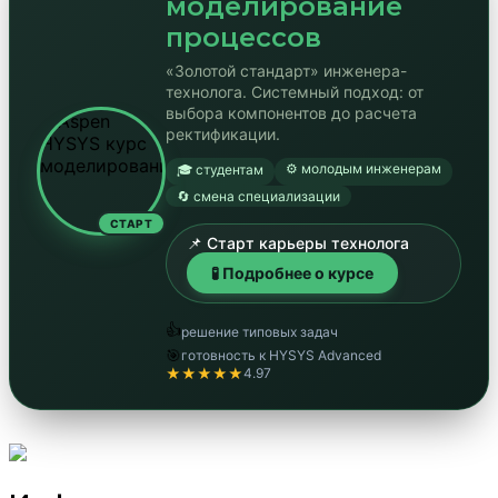
моделирование
процессов
«Золотой стандарт» инженера-
технолога. Системный подход: от
выбора компонентов до расчета
ректификации.
⚙️ молодым инженерам
🎓 студентам
🔄 смена специализации
СТАРТ
📌 Старт карьеры технолога
🧪 Подробнее о курсе
👍
решение типовых задач
🎯
готовность к HYSYS Advanced
★★★★★
4.97