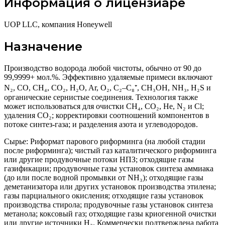
Информация о лицензиаре
UOP LLC, компания Honeywell
Назначение
Производство водорода любой чистоты, обычно от 90 до
99,9999+ мол.%. Эффективно удаляемые примеси включают
N₂, CO, CH₄, CO₂, H₂O, Ar, O₂, C₂–C₈⁺, CH₃OH, NH₃, H₂S и
органические сернистые соединения. Технология также
может использоваться для очистки CH₄, CO₂, He, N₂ и Cl;
удаления CO₂; корректировки соотношений компонентов в
потоке синтез-газа; и разделения азота и углеводородов.
Сырье: Риформат парового риформинга (на любой стадии
после риформинга); чистый газ каталитического риформинга
или другие продувочные потоки НПЗ; отходящие газы
газификации; продувочные газы установок синтеза аммиака
(до или после водной промывки от NH₃); отходящие газы
деметанизатора или других установок производства этилена;
газы парциального окисления; отходящие газы установок
производства стирола; продувочные газы установок синтеза
метанола; коксовый газ; отходящие газы криогенной очистки
или другие источники H₂. Коммерчески подтверждена работа