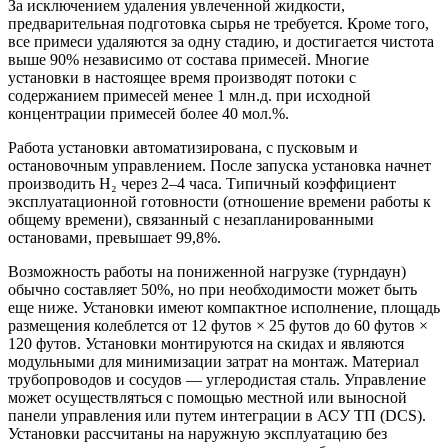
За исключением удаления увлеченной жидкости,
предварительная подготовка сырья не требуется. Кроме того,
все примеси удаляются за одну стадию, и достигается чистота
выше 90% независимо от состава примесей. Многие
установки в настоящее время производят потоки с
содержанием примесей менее 1 млн.д. при исходной
концентрации примесей более 40 мол.%.
Работа установки автоматизирована, с пусковым и
остановочным управлением. После запуска установка начнет
производить H₂ через 2–4 часа. Типичный коэффициент
эксплуатационной готовности (отношение времени работы к
общему времени), связанный с незапланированными
остановами, превышает 99,8%.
Возможность работы на пониженной нагрузке (турндаун)
обычно составляет 50%, но при необходимости может быть
еще ниже. Установки имеют компактное исполнение, площадь
размещения колеблется от 12 футов × 25 футов до 60 футов ×
120 футов. Установки монтируются на скидах и являются
модульными для минимизации затрат на монтаж. Материал
трубопроводов и сосудов — углеродистая сталь. Управление
может осуществляться с помощью местной или выносной
панели управления или путем интеграции в АСУ ТП (DCS).
Установки рассчитаны на наружную эксплуатацию без