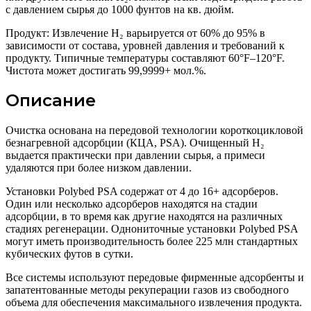
с давлением сырья до 1000 фунтов на кв. дюйм.
Продукт: Извлечение H₂ варьируется от 60% до 95% в
зависимости от состава, уровней давления и требований к
продукту. Типичные температуры составляют 60°F–120°F.
Чистота может достигать 99,9999+ мол.%.
Описание
Очистка основана на передовой технологии короткоцикловой
безнагревной адсорбции (КЦА, PSA). Очищенный H₂
выдается практически при давлении сырья, а примеси
удаляются при более низком давлении.
Установки Polybed PSA содержат от 4 до 16+ адсорберов.
Один или несколько адсорберов находятся на стадии
адсорбции, в то время как другие находятся на различных
стадиях регенерации. Однониточные установки Polybed PSA
могут иметь производительность более 225 млн стандартных
кубических футов в сутки.
Все системы используют передовые фирменные адсорбенты и
запатентованные методы рекуперации газов из свободного
объема для обеспечения максимального извлечения продукта.