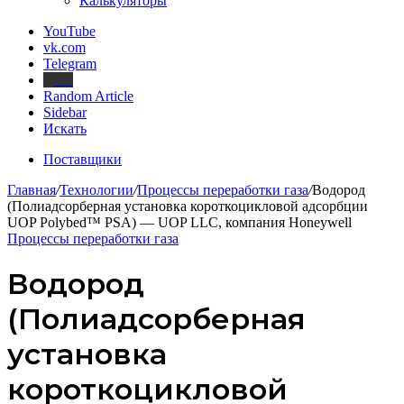
Калькуляторы
YouTube
vk.com
Telegram
Дзен
Random Article
Sidebar
Искать
Поставщики
Главная
/
Технологии
/
Процессы переработки газа
/
Водород
(Полиадсорберная установка короткоцикловой адсорбции
UOP Polybed™ PSA) — UOP LLC, компания Honeywell
Процессы переработки газа
Водород
(Полиадсорберная
установка
короткоцикловой