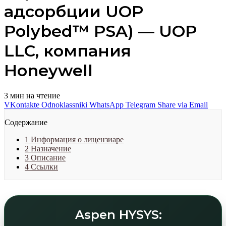
адсорбции UOP
Polybed™ PSA) — UOP
LLC, компания
Honeywell
3 мин на чтение
VKontakte
Odnoklassniki
WhatsApp
Telegram
Share via Email
Содержание
1
Информация о лицензиаре
2
Назначение
3
Описание
4
Ссылки
Aspen HYSYS: