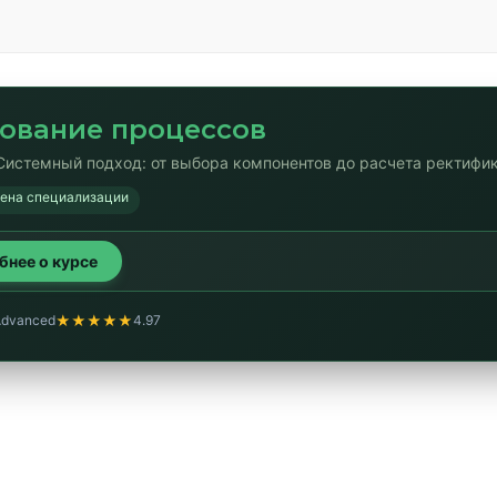
ование процессов
Системный подход: от выбора компонентов до расчета ректифи
мена специализации
обнее о курсе
★★★★★
Advanced
4.97