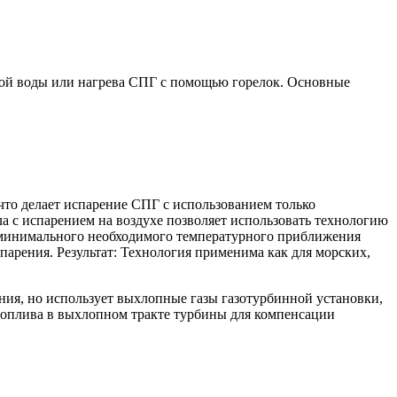
ой воды или нагрева СПГ с помощью горелок. Основные
 что делает испарение СПГ с использованием только
а с испарением на воздухе позволяет использовать технологию
ия минимального необходимого температурного приближения
арения. Результат: Технология применима как для морских,
ия, но использует выхлопные газы газотурбинной установки,
 топлива в выхлопном тракте турбины для компенсации