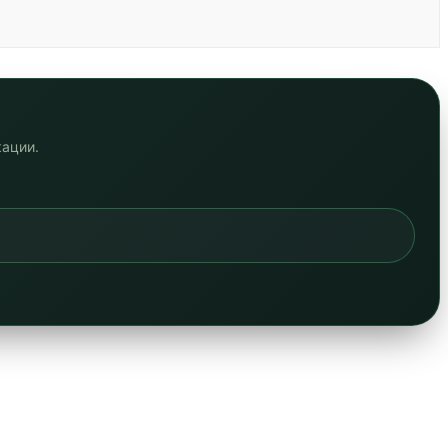
кации.