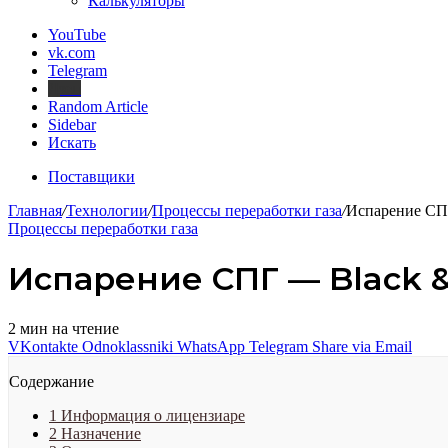
Калькуляторы
YouTube
vk.com
Telegram
Дзен
Random Article
Sidebar
Искать
Поставщики
Главная
/
Технологии
/
Процессы переработки газа
/
Испарение СПГ
Процессы переработки газа
Испарение СПГ — Black &
2 мин на чтение
VKontakte
Odnoklassniki
WhatsApp
Telegram
Share via Email
Содержание
1
Информация о лицензиаре
2
Назначение