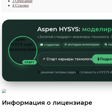
3
Описание
4
Ссылки
Aspen HYSYS:
моделир
«Золотой стандарт» инженера-технолога. 
⚙️ молодым инженерам
🔄 с
🎓 студентам
📌 Старт карьеры технолога
🧪 Подр
СТАРТ
👍
🎯
решение типовых задач
готовность к HYSYS 
Информация о лицензиаре