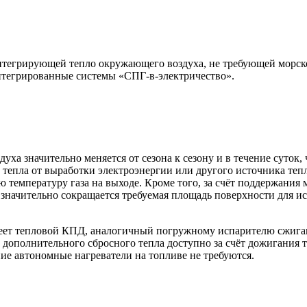
нтегрирующей тепло окружающего воздуха, не требующей морск
тегрированные системы «СПГ-в-электричество».
ха значительно меняется от сезона к сезону и в течение суток,
епла от выработки электроэнергии или другого источника тепл
ую температуру газа на выходе. Кроме того, за счёт поддержан
ачительно сокращается требуемая площадь поверхности для исп
еет тепловой КПД, аналогичный погружному испарителю сжиган
о дополнительного сбросного тепла доступно за счёт дожигания
ие автономные нагреватели на топливе не требуются.