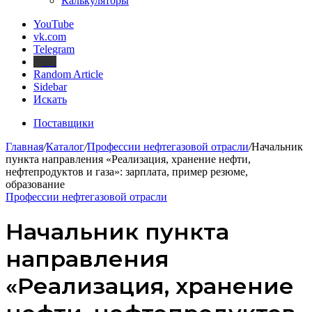
Калькуляторы
YouTube
vk.com
Telegram
Дзен
Random Article
Sidebar
Искать
Поставщики
Главная
/
Каталог
/
Профессии нефтегазовой отрасли
/
Начальник
пункта направления «Реализация, хранение нефти,
нефтепродуктов и газа»: зарплата, пример резюме,
образование
Профессии нефтегазовой отрасли
Начальник пункта
направления
«Реализация, хранение