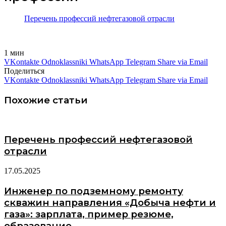
Перечень профессий нефтегазовой отрасли
1 мин
VKontakte
Odnoklassniki
WhatsApp
Telegram
Share via Email
Поделиться
VKontakte
Odnoklassniki
WhatsApp
Telegram
Share via Email
Похожие статьи
Перечень профессий нефтегазовой
отрасли
17.05.2025
Инженер по подземному ремонту
скважин направления «Добыча нефти и
газа»: зарплата, пример резюме,
образование