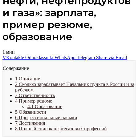
нефти, нефтепродуктов
и газа»: зарплата,
пример резюме,
образование
1 мин
VKontakte
Odnoklassniki
WhatsApp
Telegram
Share via Email
Содержание
1
Описание
2
Сколько зарабатывает Начальник пункта в России и за
рубежом
3
Ответственность
4
Пример резюме
4.1
Образование
5
Обязанности
6
Профессиональные навыки
7
Достижения
8
Полный список нефтегазовых профессий