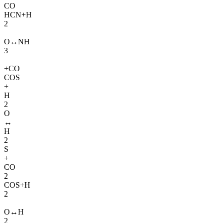
CO
HCN+H
2
O↔NH
3
+CO
COS
+
H
2
O
↔
H
2
S
+
CO
2
COS+H
2
O↔H
2