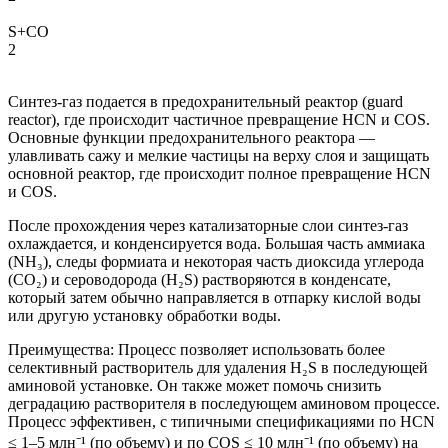
S+CO
2
Синтез-газ подается в предохранительный реактор (guard
reactor), где происходит частичное превращение HCN и COS.
Основные функции предохранительного реактора —
улавливать сажу и мелкие частицы на верху слоя и защищать
основной реактор, где происходит полное превращение HCN
и COS.
После прохождения через катализаторные слои синтез-газ
охлаждается, и конденсируется вода. Большая часть аммиака
(NH₃), следы формиата и некоторая часть диоксида углерода
(CO₂) и сероводорода (H₂S) растворяются в конденсате,
который затем обычно направляется в отпарку кислой воды
или другую установку обработки воды.
Преимущества: Процесс позволяет использовать более
селективный растворитель для удаления H₂S в последующей
аминовой установке. Он также может помочь снизить
деградацию растворителя в последующем аминовом процессе.
Процесс эффективен, с типичными спецификациями по HCN
≤ 1–5 млн⁻¹ (по объему) и по COS ≤ 10 млн⁻¹ (по объему) на