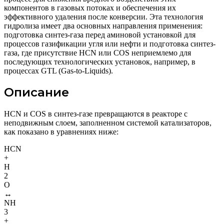
компонентов в газовых потоках и обеспечения их
эффективного удаления после конверсии. Эта технология
гидролиза имеет два основных направления применения:
подготовка синтез-газа перед аминовой установкой для
процессов газификации угля или нефти и подготовка синтез-
газа, где присутствие HCN или COS неприемлемо для
последующих технологических установок, например, в
процессах GTL (Gas-to-Liquids).
Описание
HCN и COS в синтез-газе превращаются в реакторе с
неподвижным слоем, заполненном системой катализаторов,
как показано в уравнениях ниже:
HCN
+
H
2
O
↔
NH
3
+