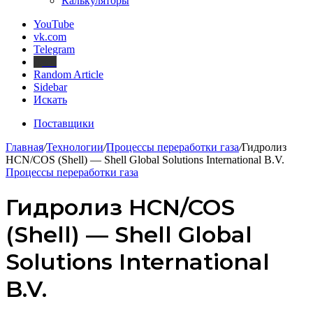
Калькуляторы
YouTube
vk.com
Telegram
Дзен
Random Article
Sidebar
Искать
Поставщики
Главная
/
Технологии
/
Процессы переработки газа
/
Гидролиз
HCN/COS (Shell) — Shell Global Solutions International B.V.
Процессы переработки газа
Гидролиз HCN/COS
(Shell) — Shell Global
Solutions International
B.V.