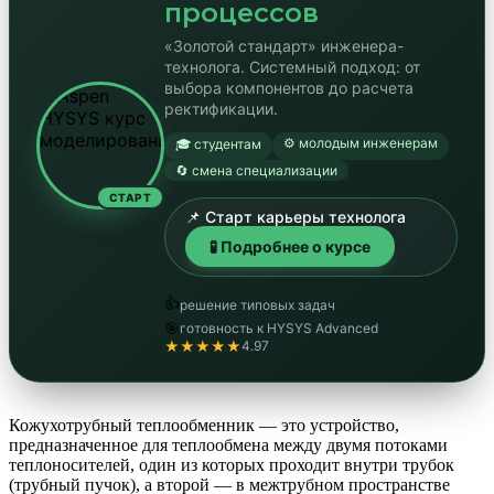
процессов
«Золотой стандарт» инженера-
технолога. Системный подход: от
выбора компонентов до расчета
ректификации.
⚙️ молодым инженерам
🎓 студентам
🔄 смена специализации
СТАРТ
📌 Старт карьеры технолога
🧪 Подробнее о курсе
👍
решение типовых задач
🎯
готовность к HYSYS Advanced
★★★★★
4.97
Кожухотрубный теплообменник — это устройство,
предназначенное для теплообмена между двумя потоками
теплоносителей, один из которых проходит внутри трубок
(трубный пучок), а второй — в межтрубном пространстве