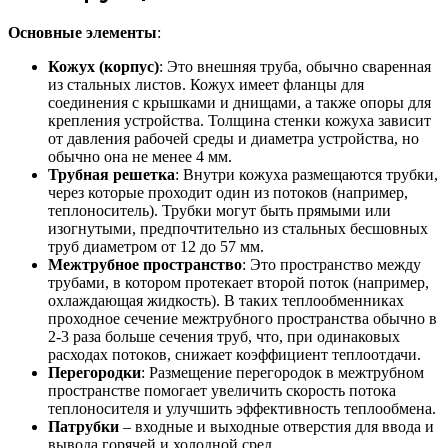
Основные элементы
:
Кожух (корпус)
: Это внешняя труба, обычно сваренная
из стальных листов. Кожух имеет фланцы для
соединения с крышками и днищами, а также опоры для
крепления устройства. Толщина стенки кожуха зависит
от давления рабочей среды и диаметра устройства, но
обычно она не менее 4 мм.
Трубная решетка
: Внутри кожуха размещаются трубки,
через которые проходит один из потоков (например,
теплоноситель). Трубки могут быть прямыми или
изогнутыми, предпочтительно из стальных бесшовных
труб диаметром от 12 до 57 мм.
Межтрубное пространство
: Это пространство между
трубами, в котором протекает второй поток (например,
охлаждающая жидкость). В таких теплообменниках
проходное сечение межтрубного пространства обычно в
2-3 раза больше сечения труб, что, при одинаковых
расходах потоков, снижает коэффициент теплоотдачи.
Перегородки
: Размещение перегородок в межтрубном
пространстве помогает увеличить скорость потока
теплоносителя и улучшить эффективность теплообмена.
Патрубки
– входные и выходные отверстия для ввода и
вывода горячей и холодной сред.