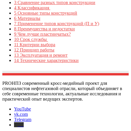
3
Сравнение разных типов конструкции
4
Классификация
5
Основные типы конструкций
6
Материалы
7
Применение типов конструкций (П и У)
8
Преимущества и недостатки
9
Чем лучше пластинчатых?
10
Срок службы
11
Критерии выбора
12
Принцип работы
13
Эксплуатация и ремонт
14
Технические характеристики
PROНПЗ современный кросс-медийный проект для
специалистов нефтегазовой отрасли, который объединяет в
себе современные технологии, актуальные исследования и
практический опыт ведущих экспертов.
YouTube
vk.com
Telegram
Дзен