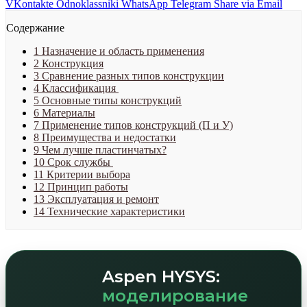
VKontakte
Odnoklassniki
WhatsApp
Telegram
Share via Email
Содержание
1
Назначение и область применения
2
Конструкция
3
Сравнение разных типов конструкции
4
Классификация
5
Основные типы конструкций
6
Материалы
7
Применение типов конструкций (П и У)
8
Преимущества и недостатки
9
Чем лучше пластинчатых?
10
Срок службы
11
Критерии выбора
12
Принцип работы
13
Эксплуатация и ремонт
14
Технические характеристики
Aspen HYSYS:
моделирование