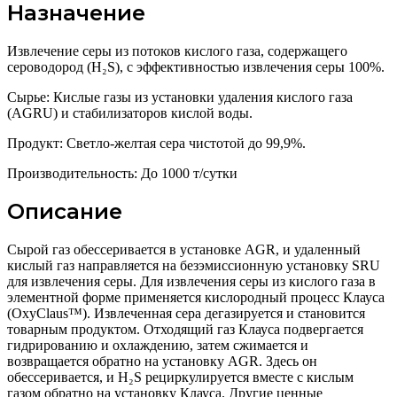
Назначение
Извлечение серы из потоков кислого газа, содержащего
сероводород (H₂S), с эффективностью извлечения серы 100%.
Сырье: Кислые газы из установки удаления кислого газа
(AGRU) и стабилизаторов кислой воды.
Продукт: Светло-желтая сера чистотой до 99,9%.
Производительность: До 1000 т/сутки
Описание
Сырой газ обессеривается в установке AGR, и удаленный
кислый газ направляется на безэмиссионную установку SRU
для извлечения серы. Для извлечения серы из кислого газа в
элементной форме применяется кислородный процесс Клауса
(OxyClaus™). Извлеченная сера дегазируется и становится
товарным продуктом. Отходящий газ Клауса подвергается
гидрированию и охлаждению, затем сжимается и
возвращается обратно на установку AGR. Здесь он
обессеривается, и H₂S рециркулируется вместе с кислым
газом обратно на установку Клауса. Другие ценные