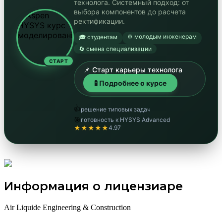
технолога. Системный подход: от
выбора компонентов до расчета
ректификации.
⚙️ молодым инженерам
🎓 студентам
🔄 смена специализации
СТАРТ
📌 Старт карьеры технолога
🧪 Подробнее о курсе
👍
решение типовых задач
🎯
готовность к HYSYS Advanced
★★★★★
4.97
Информация о лицензиаре
Air Liquide Engineering & Construction