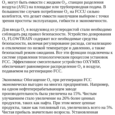
O₂ могут быть емкости с жидким O₂, станции разделения
воздуха (ASU) на площадке или трубопроводная подача. В
большинстве случаев потребление O₂ на FCCU сильно
колеблется, что делает емкости наилучшим выбором с точки
зрения простоты эксплуатации, гибкости и экономичности.
Для ввода O₂ в воздуховод из углеродистой стали необходимо
соблюдать ряд правил безопасности. Устройство дозирования
O₂ FLOWTRAIN содержит все необходимые средства
безопасности, включая регулирование расхода, сигнализацию
и отключение по низкой температуре и давлению, а также
безопасный режим ожидания. Все эти функции подключены к
системе управления технологическим процессом установок
FCC. Эффективное смесительное устройство OXYMIX
обеспечивает равномерное распределение O₂ в воздухе,
подаваемом на регенерацию FCC.
Экономика: Обогащение O₂ при регенерации FCC
экономически выгодно на многих предприятиях. Например,
на одном нефтеперерабатывающем заводе
производительность была увеличена на 15%. Чистым
улучшением стало увеличение на 26% более ценных
продуктов, таких как нафта. При этом менее ценные
продукты, такие как топливный газ, увеличились всего на 5%.
Чистая прибыль значительно возросла. Установленная