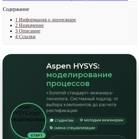
Содержание
1
Информация о лицензиаре
2
Назначение
3
Описание
4
Ссылки
Aspen HYSYS:
моделирование
процессов
«Золотой стандарт» инженера-
технолога. Системный подход: от
выбора компонентов до расчета
ректификации.
⚙️ молодым инженерам
🎓 студентам
🔄 смена специализации
СТАРТ