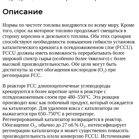
Описание
Нормы по чистоте топлива внедряются по всему миру. Кроме
того, спрос на моторное топливо продолжает смещаться в
сторону керосина и дизельного топлива. Оба этих сценария
способствуют необходимости повышения гибкости установок
каталитического крекинга в псевдоожиженном слое (FCCU).
FCCU должны иметь возможность перерабатывать более
широкий спектр сырья (особенно более тяжелого) с более
высокой производительностью. Обе цели могут быть
достигнуты за счет обогащения кислородом (O₂) при
регенерации FCC.
В реакторе FCC длинноцепочечные углеводороды
крекируются в более короткие цепи в реакторе с
псевдоожиженным слоем при 480–550°C. Эта реакция
производит кокс как побочный продукт, который осаждается
на катализаторе. Для удаления кокса с катализатора он
выжигается при 650–750°C в регенераторе.
Регенерированный катализатор возвращается в реактор.
Обогащение O₂, обычно до 27 об.% O₂, интенсифицирует
регенерацию катализатора и может существенно повысить
производительность и/или конверсию FCCU. Источниками