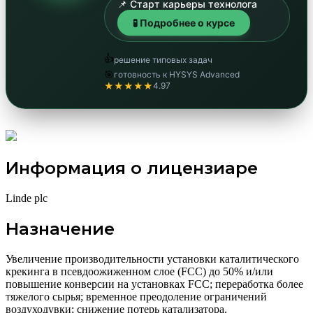
📌 Старт карьеры технолога
🧪 Подробнее о курсе
👍
решение типовых задач
🎯
готовность к HYSYS Advanced
★★★★★
4.97
Информация о лицензиаре
Linde plc
Назначение
Увеличение производительности установки каталитического
крекинга в псевдоожиженном слое (FCC) до 50% и/или
повышение конверсии на установках FCC; переработка более
тяжелого сырья; временное преодоление ограничений
воздуходувки; снижение потерь катализатора.