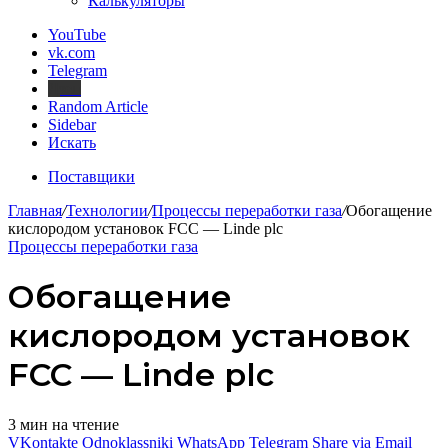
Калькуляторы
YouTube
vk.com
Telegram
Дзен
Random Article
Sidebar
Искать
Поставщики
Главная
/
Технологии
/
Процессы переработки газа
/
Обогащение
кислородом установок FCC — Linde plc
Процессы переработки газа
Обогащение
кислородом установок
FCC — Linde plc
3 мин на чтение
VKontakte
Odnoklassniki
WhatsApp
Telegram
Share via Email