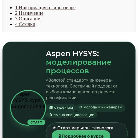
1
Информация о лицензиаре
2
Назначение
3
Описание
4
Ссылки
Aspen HYSYS:
моделирование
процессов
«Золотой стандарт» инженера-
технолога. Системный подход: от
выбора компонентов до расчета
ректификации.
⚙️ молодым инженерам
🎓 студентам
🔄 смена специализации
СТАРТ
📌 Старт карьеры технолога
🧪 Подробнее о курсе