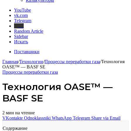
Калькуляторы
YouTube
vk.com
Telegram
Дзен
Random Article
Sidebar
Искать
Поставщики
Главная
/
Технологии
/
Процессы переработки газа
/
Технология
OASE™ — BASF SE
Процессы переработки газа
Технология OASE™ —
BASF SE
2 мин на чтение
VKontakte
Odnoklassniki
WhatsApp
Telegram
Share via Email
Содержание