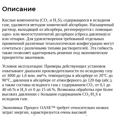
Описание
Кислые компоненты (CO₂ и H₂S), содержащиеся в исходном
газе, удаляются методом химической абсорбции. Насыщенный
раствор, выходящий из абсорбера, регенерируется с помощью
одно- или многоступенчатой десорбции (сброса давления) и/
или отпарки. Для удовлетворения требований отдельных
применений различные технологические конфигурации могут
сочетаться с различными типами растворителей. Эта гибкость
также позволяет адаптировать решение под экономические
приоритеты заказчиков.
Условия эксплуатации: Примеры действующих установок
охватывают диапазон производительности по исходному газу
от 3000 до 1,6 млн. нм³/ч, температуры в абсорбере от 20°C до
90°C, давления в абсорбере от атмосферного до 120 бар (абс.),
а также составы исходного газа с содержанием CO₂ от 0,1 до
40 об.% и H₂S от 0 до 15 об.%. Возможна обработка при более
высоких давлениях с большим содержанием CO₂/H₂S в
исходном газе.
Экономика: Процесс OASE™ требует относительно низких
затрат энергии, характеризуется очень высокой