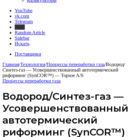
Калькуляторы
YouTube
vk.com
Telegram
Дзен
Random Article
Sidebar
Искать
Поставщики
Главная
/
Технологии
/
Процессы переработки газа
/
Водород/
Синтез-газ — Усовершенствованный автотермический
риформинг (SynCOR™) — Topsoe A/S
Процессы переработки газа
Водород/Синтез-газ —
Усовершенствованный
автотермический
риформинг (SynCOR™)