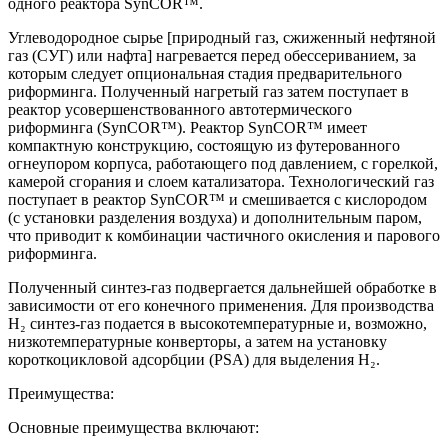
одного реактора SynCOR™.
Углеводородное сырье [природный газ, сжиженный нефтяной
газ (СУГ) или нафта] нагревается перед обессериванием, за
которым следует опциональная стадия предварительного
риформинга. Полученный нагретый газ затем поступает в
реактор усовершенствованного автотермического
риформинга (SynCOR™). Реактор SynCOR™ имеет
компактную конструкцию, состоящую из футерованного
огнеупором корпуса, работающего под давлением, с горелкой,
камерой сгорания и слоем катализатора. Технологический газ
поступает в реактор SynCOR™ и смешивается с кислородом
(с установки разделения воздуха) и дополнительным паром,
что приводит к комбинации частичного окисления и парового
риформинга.
Полученный синтез-газ подвергается дальнейшей обработке в
зависимости от его конечного применения. Для производства
H₂ синтез-газ подается в высокотемпературные и, возможно,
низкотемпературные конверторы, а затем на установку
короткоцикловой адсорбции (PSA) для выделения H₂.
Преимущества:
Основные преимущества включают: