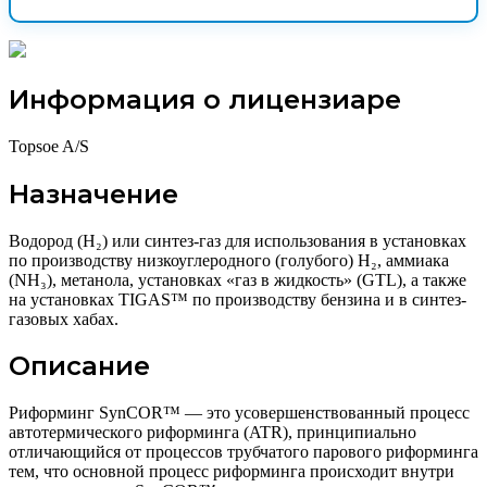
Информация о лицензиаре
Topsoe A/S
Назначение
Водород (H₂) или синтез-газ для использования в установках
по производству низкоуглеродного (голубого) H₂, аммиака
(NH₃), метанола, установках «газ в жидкость» (GTL), а также
на установках TIGAS™ по производству бензина и в синтез-
газовых хабах.
Описание
Риформинг SynCOR™ — это усовершенствованный процесс
автотермического риформинга (ATR), принципиально
отличающийся от процессов трубчатого парового риформинга
тем, что основной процесс риформинга происходит внутри