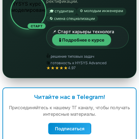
ректификации.
⚙️ молодым инженерам
🎓 студентам
🔄 смена специализации
СТАРТ
📌 Старт карьеры технолога
🧪 Подробнее о курсе
👍
решение типовых задач
🎯
готовность к HYSYS Advanced
★★★★★
4.97
Читайте нас в Telegram!
Присоединяйтесь к нашему ТГ каналу, чтобы получать
интересные материалы.
Подписаться