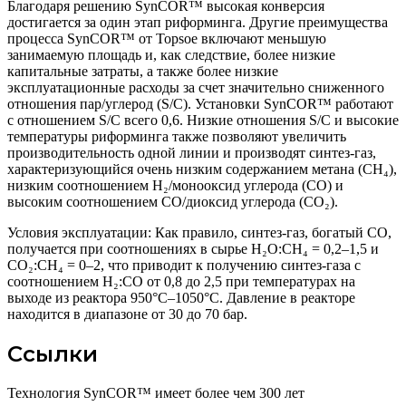
Благодаря решению SynCOR™ высокая конверсия
достигается за один этап риформинга. Другие преимущества
процесса SynCOR™ от Topsoe включают меньшую
занимаемую площадь и, как следствие, более низкие
капитальные затраты, а также более низкие
эксплуатационные расходы за счет значительно сниженного
отношения пар/углерод (S/C). Установки SynCOR™ работают
с отношением S/C всего 0,6. Низкие отношения S/C и высокие
температуры риформинга также позволяют увеличить
производительность одной линии и производят синтез-газ,
характеризующийся очень низким содержанием метана (CH₄),
низким соотношением H₂/монооксид углерода (CO) и
высоким соотношением CO/диоксид углерода (CO₂).
Условия эксплуатации: Как правило, синтез-газ, богатый CO,
получается при соотношениях в сырье H₂O:CH₄ = 0,2–1,5 и
CO₂:CH₄ = 0–2, что приводит к получению синтез-газа с
соотношением H₂:CO от 0,8 до 2,5 при температурах на
выходе из реактора 950°C–1050°C. Давление в реакторе
находится в диапазоне от 30 до 70 бар.
Ссылки
Технология SynCOR™ имеет более чем 300 лет