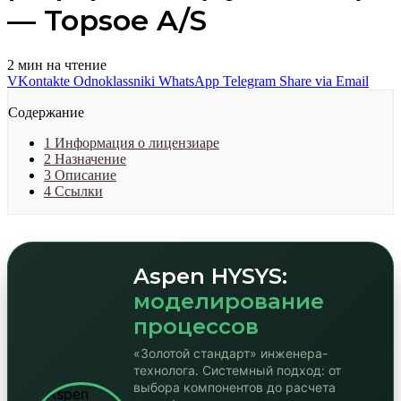
— Topsoe A/S
2 мин на чтение
VKontakte
Odnoklassniki
WhatsApp
Telegram
Share via Email
Содержание
1
Информация о лицензиаре
2
Назначение
3
Описание
4
Ссылки
Aspen HYSYS:
моделирование
процессов
«Золотой стандарт» инженера-
технолога. Системный подход: от
выбора компонентов до расчета