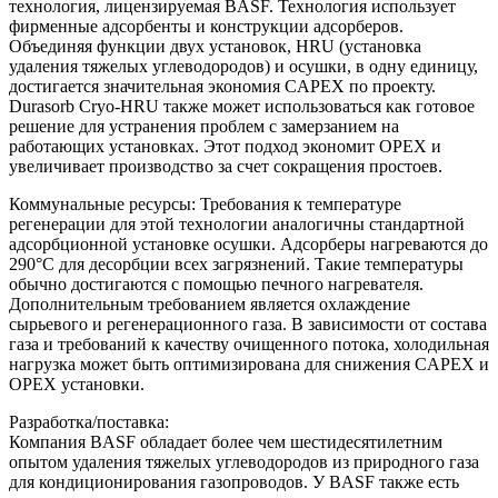
технология, лицензируемая BASF. Технология использует
фирменные адсорбенты и конструкции адсорберов.
Объединяя функции двух установок, HRU (установка
удаления тяжелых углеводородов) и осушки, в одну единицу,
достигается значительная экономия CAPEX по проекту.
Durasorb Cryo-HRU также может использоваться как готовое
решение для устранения проблем с замерзанием на
работающих установках. Этот подход экономит OPEX и
увеличивает производство за счет сокращения простоев.
Коммунальные ресурсы: Требования к температуре
регенерации для этой технологии аналогичны стандартной
адсорбционной установке осушки. Адсорберы нагреваются до
290°C для десорбции всех загрязнений. Такие температуры
обычно достигаются с помощью печного нагревателя.
Дополнительным требованием является охлаждение
сырьевого и регенерационного газа. В зависимости от состава
газа и требований к качеству очищенного потока, холодильная
нагрузка может быть оптимизирована для снижения CAPEX и
OPEX установки.
Разработка/поставка:
Компания BASF обладает более чем шестидесятилетним
опытом удаления тяжелых углеводородов из природного газа
для кондиционирования газопроводов. У BASF также есть