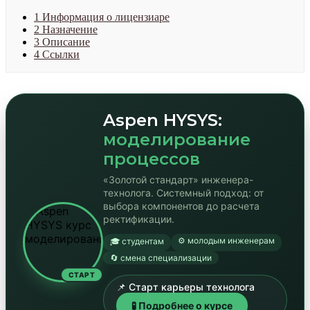
1
Информация о лицензиаре
2
Назначение
3
Описание
4
Ссылки
Aspen HYSYS:
моделирование
процессов
«Золотой стандарт» инженера-
технолога. Системный подход: от
выбора компонентов до расчета
ректификации.
⚙️ молодым инженерам
🎓 студентам
🔄 смена специализации
СТАРТ
📌 Старт карьеры технолога
🧪 Подробнее о курсе