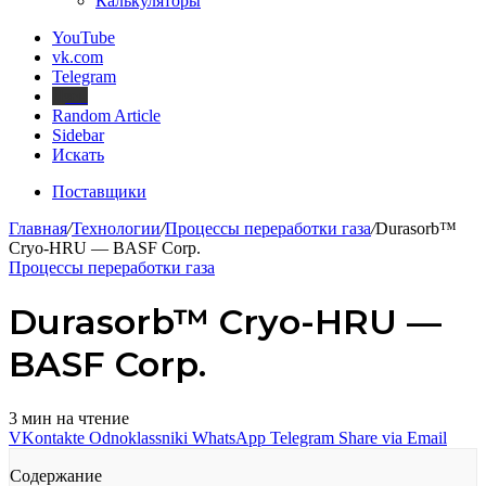
Калькуляторы
YouTube
vk.com
Telegram
Дзен
Random Article
Sidebar
Искать
Поставщики
Главная
/
Технологии
/
Процессы переработки газа
/
Durasorb™
Cryo-HRU — BASF Corp.
Процессы переработки газа
Durasorb™ Cryo-HRU —
BASF Corp.
3 мин на чтение
VKontakte
Odnoklassniki
WhatsApp
Telegram
Share via Email
Содержание