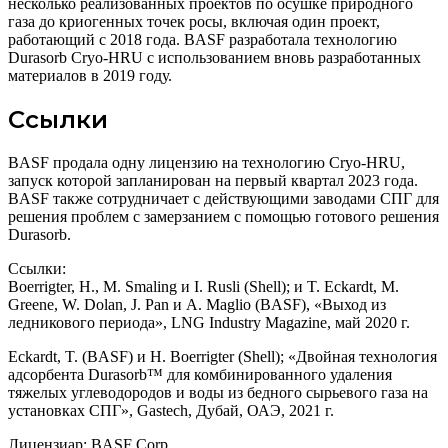
несколько реализованных проектов по осушке природного
газа до криогенных точек росы, включая один проект,
работающий с 2018 года. BASF разработала технологию
Durasorb Cryo-HRU с использованием вновь разработанных
материалов в 2019 году.
Ссылки
BASF продала одну лицензию на технологию Cryo-HRU,
запуск которой запланирован на первый квартал 2023 года.
BASF также сотрудничает с действующими заводами СПГ для
решения проблем с замерзанием с помощью готового решения
Durasorb.
Ссылки:
Boerrigter, H., M. Smaling и I. Rusli (Shell); и T. Eckardt, M.
Greene, W. Dolan, J. Pan и A. Maglio (BASF), «Выход из
ледникового периода», LNG Industry Magazine, май 2020 г.
Eckardt, T. (BASF) и H. Boerrigter (Shell); «Двойная технология
адсорбента Durasorb™ для комбинированного удаления
тяжелых углеводородов и воды из бедного сырьевого газа на
установках СПГ», Gastech, Дубай, ОАЭ, 2021 г.
Лицензиар: BASF Corp.